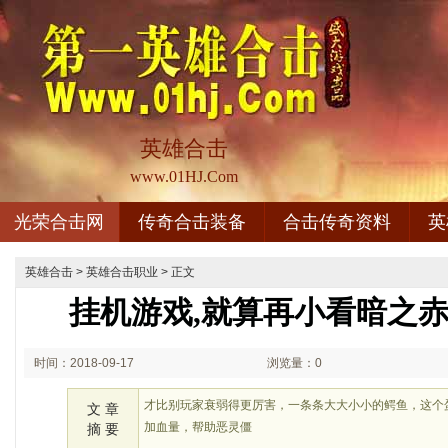
英雄合击
www.01HJ.Com
光荣合击网
传奇合击装备
合击传奇资料
英
英雄合击
>
英雄合击职业
> 正文
挂机游戏,就算再小看暗之
时间：2018-09-17
浏览量：0
02:09
才比别玩家衰弱得更厉害，一条条大大小小的鳄鱼，这个
文 章
加血量，帮助恶灵僵
摘 要