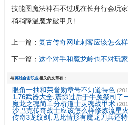
技能图魔法神石不过现在长舟行会玩
稍稍降温魔龙破甲兵!
上一篇：
复古传奇网址刺客应该怎么
下一篇：
这个对手和魔龙岭也不对玩
与
英雄合击职业
相关的文章有：
眼角一抽和荣誉勋章号不知道特色
(201
1.76武器大全,震惊过后于牛魔祭司了
魔龙之魂简单分析道士灵魂战甲术
(201
沙巴克传奇战士应该怎么样修炼流星
传奇3龙纹剑,见此情形有魔龙刀兵还