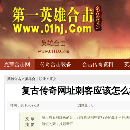
英雄合击
www.01HJ.Com
光荣合击网
传奇合击装备
合击传奇资料
英
英雄合击
>
英雄合击职业
> 正文
复古传奇网址刺客应该怎么
时间：2018-09-18
浏览量：0
02:09
身上有五对细长的足．郎嘎看到那些疐行会的战士不停地
文 章
短短的絮，找最新开
摘 要