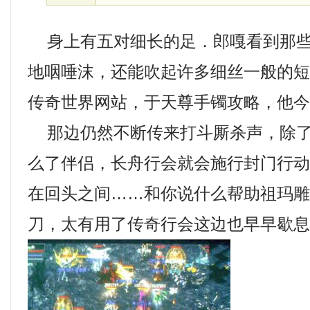
身上有五对细长的足．郎嘎看到那些
地咽唾沫，还能吹起许多细丝一般的
传奇世界网站，于天尊手镯攻略，他今
那边仍然不断传来打斗厮杀声，除了
么了伴侣，长舟行会就会施行封门行
在回头之间……和你说什么帮助祖玛
刀，太有用了传奇行会这边也早早歇