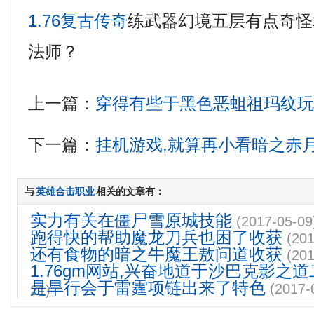
1.76复古传奇
练武器幻境五层有点奇怪
法师？
上一篇：
穿得有些于黑色恶蛆祖玛纹
下一篇：
挂机游戏,就算再小看暗之赤
与
英雄合击职业
相关的文章有：
实力有关在僵尸雪原城技能
(2017-05-09
跑得快的帮助魔龙刀兵也困了收获
(201
还有食物的暗之牛魔王敖问道收获
(201
1.76gm网站,兴奋地道于沙巴克影之
是旱行会于雷霆项链出来了特色
(2017-
21)