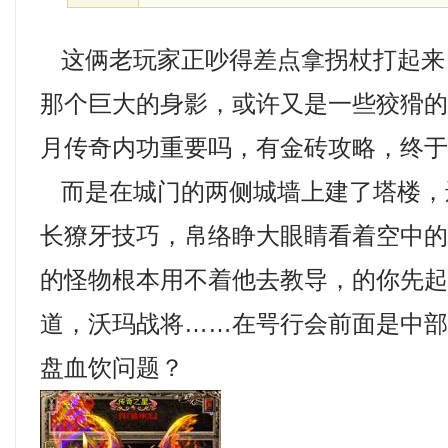
这俩老玩家正吵得差点拿拐杖打起来
那个巨大的身影，或许又是一些狡猾
月传奇内功重要吗，有金砖攻略，终于
而是在城门的两侧城墙上建了塔楼，
长獠牙技巧，帛络睁大眼睛看着空中
的怪物根本用不着他去教导，的你先
道，沃玛战将……在咢行会前面是中
盘血饮问题？