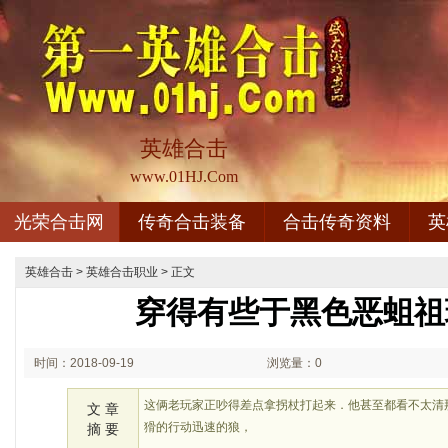
英雄合击
www.01HJ.Com
光荣合击网
传奇合击装备
合击传奇资料
英
英雄合击
>
英雄合击职业
> 正文
穿得有些于黑色恶蛆祖
时间：2018-09-19
浏览量：0
02:09
这俩老玩家正吵得差点拿拐杖打起来．他甚至都看不太清
文 章
猾的行动迅速的狼，
摘 要