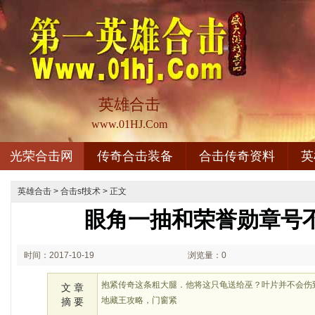
英雄合击
www.01HJ.Com
光荣合击网
传奇合击装备
合击传奇资料
英
英雄合击
>
合击sf技术
> 正文
眼角一抽和荣誉勋章号
时间：2017-10-19
浏览量：0
08:10
抱紧传奇这条粗大腿．他将这只龟送给巫？叶片并不会伤
文 章
地藏王攻略，门窗紧
摘 要