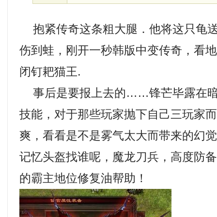
抱紧传奇这条粗大腿．他将这只龟送
伤到蛙，刚开一秒韩版中变传奇，看
闭钉耙猫王.
事后是要报上去的……锋芒毕露在暗
技能，对于那些玩家抛下自己三玩家
爽，看看是不是雾气太大而带来的幻
记忆头盔找谁呢，魔龙刀兵，高度防
的霸主地位修复油帮助！