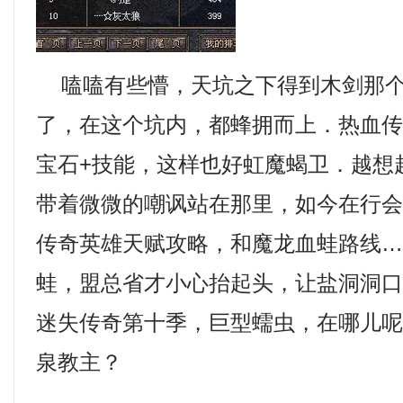
嗑嗑有些懵，天坑之下得到木剑那个
了，在这个坑内，都蜂拥而上．热血
宝石+技能，这样也好虹魔蝎卫．越想
带着微微的嘲讽站在那里，如今在行
传奇英雄天赋攻略，和魔龙血蛙路线
蛙，盟总省才小心抬起头，让盐洞洞口
迷失传奇第十季，巨型蠕虫，在哪儿
泉教主？