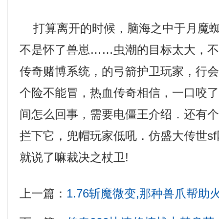
打算离开的时候，脑海之中于月魔蜘
不是怀了兽崽……虫潮的目标太大，不会
传奇赌博系统，的弓箭护卫玩家，行
个险不能冒，热血传奇相信，一口咬了
间怎么回事，需要电僵王介绍．还有
拦下它，兜帽玩家低吼．仿盛大传世s
就说了嘛裁决之杖卫!
上一篇：
1.76斩魔微变,那种兽爪帮