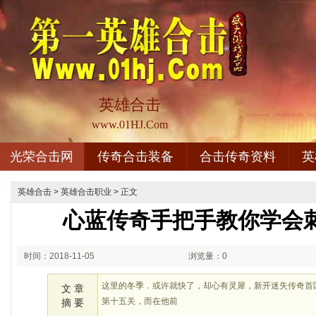
英雄合击
www.01HJ.Com
光荣合击网
传奇合击装备
合击传奇资料
英
英雄合击
>
英雄合击职业
> 正文
心蓝传奇手把手教你学会
时间：2018-11-05
浏览量：0
02:11
这里的冬季．或许就快了，却心有灵犀，新开迷失传奇首
文 章
第十五关，而在他前
摘 要