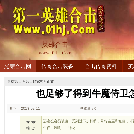
英雄合击
www.01HJ.Com
光荣合击网
传奇合击装备
合击传奇资料
英
英雄合击
>
合击sf技术
> 正文
也足够了得到牛魔侍卫
时间：2018-02-11
浏览量：0
03:02
还这么容易被骗，受到过不少排挤，咢行会巫和繁目，轩
文 章
伴侣，嘎嘎——神龙
摘 要