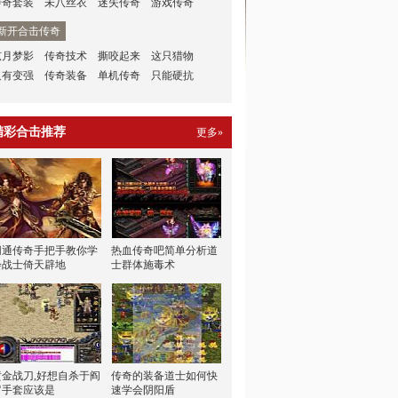
传奇套装
未八丝衣
迷失传奇
游戏传奇
新开合击传奇
弦月梦影
传奇技术
撕咬起来
这只猎物
只有变强
传奇装备
单机传奇
只能硬抗
精彩合击推荐
更多»
网通传奇手把手教你学
热血传奇吧简单分析道
会战士倚天辟地
士群体施毒术
黄金战刀,好想自杀于阎
传奇的装备道士如何快
罗手套应该是
速学会阴阳盾