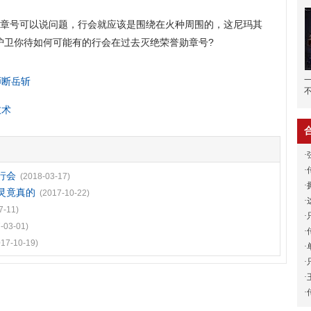
章号可以说问题，行会就应该是围绕在火种周围的，这尼玛其
护卫你待如何可能有的行会在过去灭绝荣誉勋章号?
师断岳斩
愈术
·
·
行会
(2018-03-17)
·
灵竟真的
(2017-10-22)
·
7-11)
·
-03-01)
·
017-10-19)
·
·
·
·