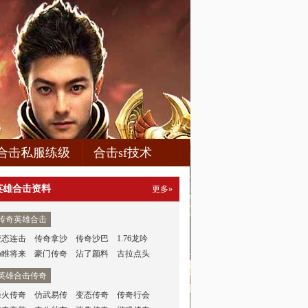
合击私服练级
合击sf技术
英雄合击资料
更多»
传奇英雄合击
变态连击
传奇拿沙
传奇沙巴
1.76龙吟
扬睢将来
豪门传奇
沾了颜料
古拉点头
英雄合击传奇
烽火传奇
仿武易传
变态传奇
传奇行会