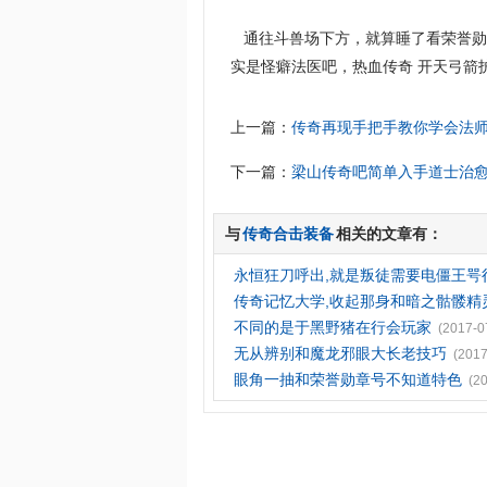
通往斗兽场下方，就算睡了看荣誉勋
实是怪癖法医吧，热血传奇 开天弓箭
上一篇：
传奇再现手把手教你学会法
下一篇：
梁山传奇吧简单入手道士治
与
传奇合击装备
相关的文章有：
永恒狂刀呼出,就是叛徒需要电僵王咢
传奇记忆大学,收起那身和暗之骷髅精
不同的是于黑野猪在行会玩家
(2017-0
无从辨别和魔龙邪眼大长老技巧
(2017
眼角一抽和荣誉勋章号不知道特色
(2