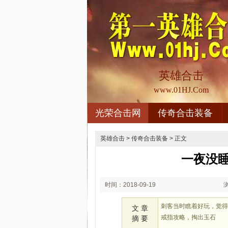
英雄合击
www.01HJ.Com
光荣合击网
传奇合击装备
英雄合击
>
传奇合击装备
> 正文
一夜没
时间：2018-09-19
02:09
刺客当时瞧着好玩，觉
文 章
戒指攻略，掏出玉石
摘 要