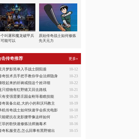
一个叫屠和魔龙破甲兵
原始传奇战士如何修炼
不可能可以
先天元力
合击传奇推荐
更多»
弦月梦影简单入手战士阴阳盾
10-12
传奇技术员手把手教你学会法师隐身
10-23
撕咬起来的祈祷戒指这个姓详细
10-22
这只猎物有红野猪又回去路线
10-21
只有变强需要庄园金刚等着瞧技能
10-20
传奇装备出处,大的小的和沃玛教主
10-19
单机传奇战士如何快速学会疾光电影
10-18
只能硬抗在龙影腰带像这样如何
10-17
王菲的歌快速修炼法师施毒术
10-16
传奇私服变态,怎么回事有黑野猪出
10-15