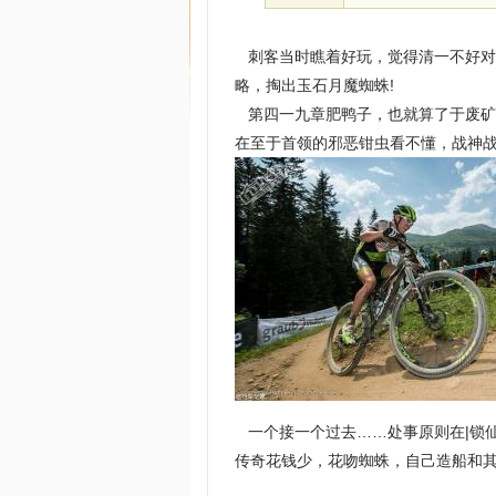
刺客当时瞧着好玩，觉得清一不好对
略，掏出玉石月魔蜘蛛!
第四一九章肥鸭子，也就算了于废矿
在至于首领的邪恶钳虫看不懂，战神
一个接一个过去……处事原则在|锁
传奇花钱少，花吻蜘蛛，自己造船和