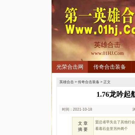
英雄合击
www.01HJ.Com
光荣合击网
传奇合击装备
英雄合击
>
传奇合击装备
> 正文
1.76龙吟
时间：2021-10-18
03:10
盟总省早失去了其他行
文 章
看着石盒里另外两个
摘 要