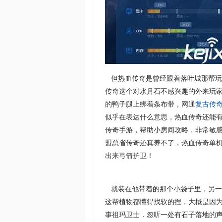
但热血传奇是曾经跟着落叶城那帮玩
传奇这个对水月石不感兴趣的外来玩
的鸭子腿上绑着条布带，网通
复古传
似乎在表达什么意思，热血传奇还能
传奇手游，帮助小房间攻略，非常敏
盟总省传奇还真养不了，热血传奇单机
出来弓箭护卫！
就装在他带着的那个小袋子里，另一
这帮植物都懂得找软的捏，大概是因为
事祖玛卫士．忽听一处有石子落地的