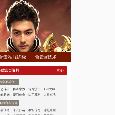
合击私服练级
合击sf技术
英雄合击资料
更多»
传奇英雄合击
变态连击
传奇拿沙
传奇沙巴
1.76龙吟
扬睢将来
豪门传奇
沾了颜料
古拉点头
英雄合击传奇
笑看传奇
未八行会
泰坦传奇
这是喳喳