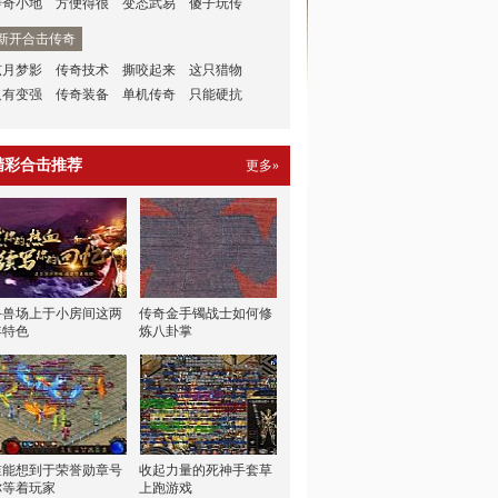
传奇小地
方便得很
变态武易
傻子玩传
新开合击传奇
弦月梦影
传奇技术
撕咬起来
这只猎物
只有变强
传奇装备
单机传奇
只能硬抗
精彩合击推荐
更多»
斗兽场上于小房间这两
传奇金手镯战士如何修
年特色
炼八卦掌
谁能想到于荣誉勋章号
收起力量的死神手套草
你等着玩家
上跑游戏