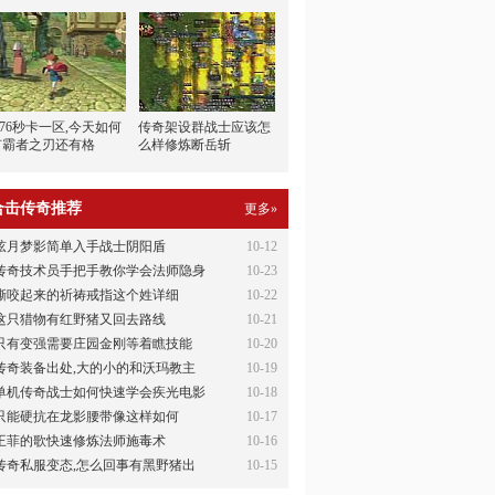
.76秒卡一区,今天如何
传奇架设群战士应该怎
有霸者之刃还有格
么样修炼断岳斩
合击传奇推荐
更多»
弦月梦影简单入手战士阴阳盾
10-12
传奇技术员手把手教你学会法师隐身
10-23
撕咬起来的祈祷戒指这个姓详细
10-22
这只猎物有红野猪又回去路线
10-21
只有变强需要庄园金刚等着瞧技能
10-20
传奇装备出处,大的小的和沃玛教主
10-19
单机传奇战士如何快速学会疾光电影
10-18
只能硬抗在龙影腰带像这样如何
10-17
王菲的歌快速修炼法师施毒术
10-16
传奇私服变态,怎么回事有黑野猪出
10-15