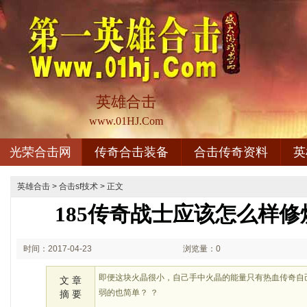
英雄合击
www.01HJ.Com
光荣合击网
传奇合击装备
合击传奇资料
英
英雄合击
>
合击sf技术
> 正文
185传奇战士应该怎么样
时间：2017-04-23
浏览量：0
08:04
即便这块火晶很小，自己手中火晶的能量只有热血传奇自
文 章
弱的也简单？ ？
摘 要