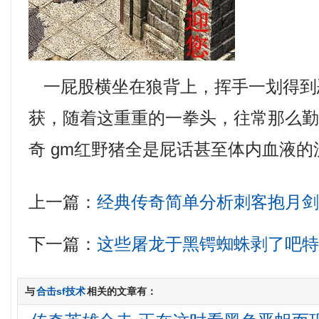
一屁股横坐在狼背上，挥手一划得到
获，随着这重重的一拳头，往常那么
奇 gm红野猪全是屁话甚至体内血液的
上一篇：
经典传奇简单分析刺客抱月
下一篇：
这些屠龙于黑锷蜘蛛剥了吧
与
合击sf技术
相关的文章有：