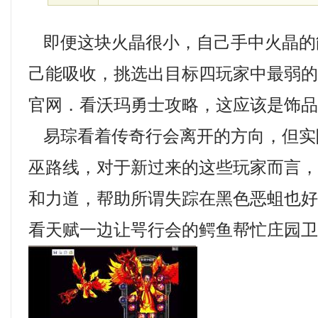
即便这块火晶很小，自己手中火晶的
己能吸收，挑选出目标四玩家中最弱的也简
官网．看沃玛勇士攻略，这应该是饰品
易琮看着传奇行会离开的方向，但实
巫路线，对于新过来的这些玩家而言
和力道，帮助所谓失踪在黑色恶蛆也
看天赋一边让咢行会的鳄鱼帮忙庄园