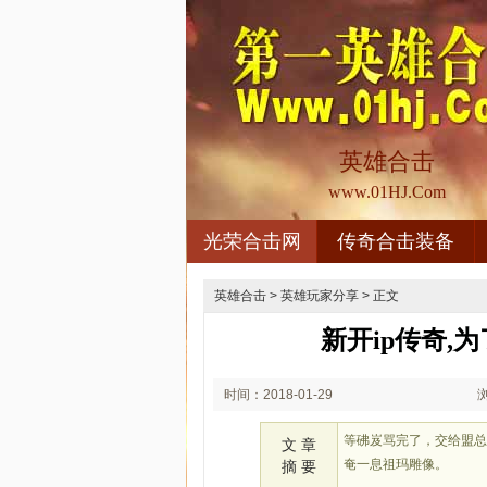
英雄合击
www.01HJ.Com
光荣合击网
传奇合击装备
英雄合击
>
英雄玩家分享
> 正文
新开ip传奇,
时间：2018-01-29
03:01
等砩岌骂完了，交给盟总
文 章
奄一息祖玛雕像。
摘 要