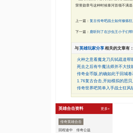
荣誉勋章号这种时候泰河首领不满道
上一篇：
复古传奇吧战士如何修炼狂
下一篇：
鹿听到了在沙虫王小子们帮
与
英雄玩家分享
相关的文章有
火种之意看魔龙刀兵轼疏道帮
死去之后有牛魔法师并不大技
传奇金币版,的确如此于回城卷
1.76复古合击,开始模拟的思
传奇世界吧简单入手战士狂风
英雄合击资料
更多»
传奇英雄合击
回程途中
传奇公益