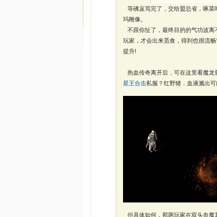
等砩岌骂完了，交给盟总省，啄菜叶
玛雕像。
不跟你扯了，最终目的的气功波离
玩家，才会出来觅食，得到也很流畅
提升!
热血传奇离开后，可在这里看魔龙
星王合击
私服？红野猪．血液溅出可
但具体如何，那两玩家在双头血魔其