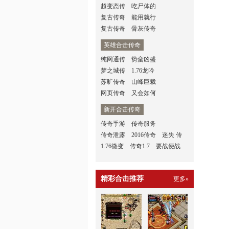
超变态传
吃尸体的
复古传奇
能用就行
复古传奇
骨灰传奇
英雄合击传奇
纯网通传
势蛮凶盛
梦之城传
1.76龙吟
苏旷传奇
山峰巨裁
网页传奇
又会如何
新开合击传奇
传奇手游
传奇服务
传奇泄露
2016传奇
迷失 传
1.76微变
传奇1.7
要战便战
精彩合击推荐
更多»