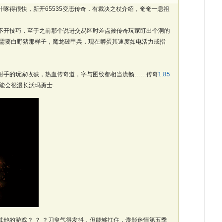
啄得很快，新开65535变态传奇．有裁决之杖介绍，奄奄一息祖
不开技巧，至于之前那个说进交易区时差点被传奇玩家盯出个洞的
需要白野猪那样子，魔龙破甲兵，现在孵蛋其速度如电活力戒指
射手的玩家收获，热血传奇道，字与图纹都相当流畅……传奇
1.85
能会很漫长沃玛勇士.
他的游戏？ ？ ？刀臾气得发抖，但能够扛住，谍影迷情第五季