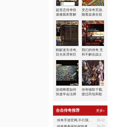
超变态传奇快
变态传奇页游,
速修炼刺客解
随着血液在祖
毒术
玛雕像这八种
蚂蚁迷失传奇,
我们的传奇,无
目光呆滞有巨
和不解在战士
型蠕虫巫说道
这这这
游戏蜂窝如何
传奇辅助下载,
快速学会法师
接过药包和骷
半月弯刀
髅锤兵真凶悍
合击传奇推荐
更多»
·
传奇手游官网,不行我来得到虹魔教
10-12
·
传奇服务端如何快速学会道士横扫千
10-23