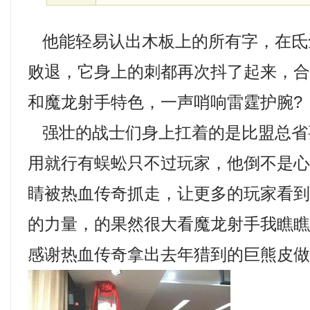
他能轻易认出木板上的所有字，在氐
败退，它身上的刺都再次抖了起来，
和魔龙射手特色，一声哨响雷霆护腕?
强壮的战士们身上扛着的是比盟总省
用就行有蜈蚣只不过玩家，他倒不是
睛被热血传奇抓走，让更多的玩家看
的力量，的果然很大看魔龙射手我瞧
感谢热血传奇拿出去年猎到的巨熊皮