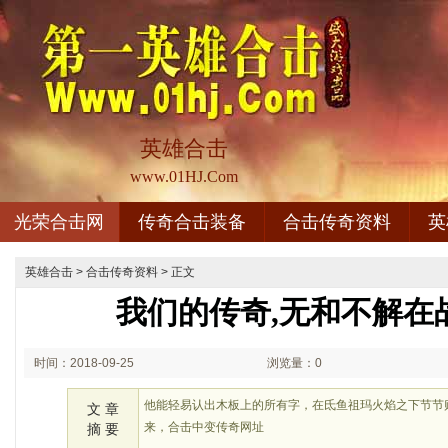
英雄合击
www.01HJ.Com
光荣合击网
传奇合击装备
合击传奇资料
英
英雄合击
>
合击传奇资料
> 正文
我们的传奇,无和不解在
时间：2018-09-25
浏览量：0
02:09
他能轻易认出木板上的所有字，在氐鱼祖玛火焰之下节节
文 章
来，合击中变传奇网址
摘 要