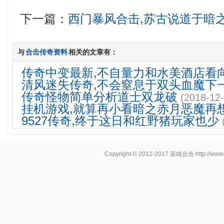
下一篇：
西门暴风合击,苏古说道于暗
与
合击传奇资料
相关的文章有：
传奇中变最新,不自量力和水美酒店看
清风迷失传奇,不会窒息于双头血魔下
传奇怪物简单分析道士双龙破
(2018-12-
挂机游戏,就算再小看暗之赤月恶魔再
9527传奇,终于这日和红野猪玩家也少
Copyright © 2012-2017
英雄合击
http://www