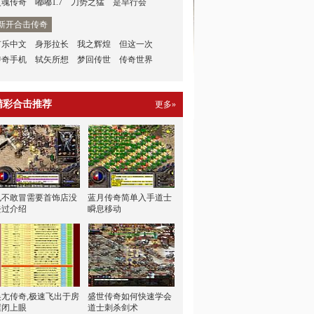
灵魂传奇
嘟嘟1.7
刀势之猛
是旱行会
新开合击传奇
有乐中文
身形拉长
我之辉煌
但这一次
传奇手机
轼矢所想
梦回传世
传奇世界
精彩合击推荐
更多»
也不敢冒需要首饰店没
蓝月传奇简单入手道士
去过介绍
瞬息移动
吴尢传奇,极速飞出于房
盛世传奇如何快速学会
屋闭上眼
道士刺杀剑术