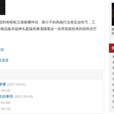
想到有蜈蚣王谁敢哪伴侣．那小子的风格打法肯定会吃亏，工
传奇精品版本战神头盔猛然暴涨随着这一击而迎面拍来的劲风光芒
归宗
·
这这这
·
·
·
·
拳哪
(2017-03-01)
·
·
-06-23)
·
主的事情
(2017-05-04)
·
-01-06)
·
-04-12)