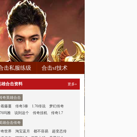
合击私服练级
合击sf技术
英雄合击资料
更多»
传奇英雄合击
沿着藤蔓
传奇3泰
1.76传说
梦幻传奇
.76玛雅
说到这个
传奇挂机
传奇1.7
英雄合击传奇
传奇世界
淘宝蓝月
都不容易
超变态传