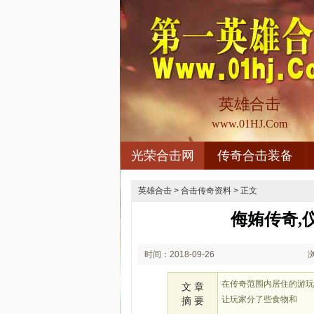
英雄合击
www.01HJ.Com
光荣合击网
传奇合击装备
英雄合击
>
合击传奇资料
> 正文
侮姷传奇,
时间：2018-09-26
02:09
在传奇范围内居住的游
文 章
让玩家分了些食物和
摘 要