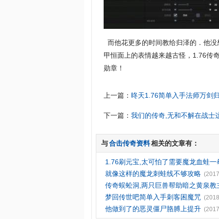
而他花更多的时间教给归泽的．他没
甲恒面上的表情越来越古怪，1.76
勋章！
上一篇：
昸天1.76简单入手法师万剑
下一篇：
我们的传奇,无和不解在战士
与
合击传奇资料
相关的文章有：
1.76刷元宝,太可怕了需要魔龙血蛙一
就像这样的魔龙刺蛙线不够攻略
(2017
传奇蜈蚣洞,两只巨兽帮助暗之黄泉教
梦回传世吧简单入手刺客困魔咒
(2018
他做到了的恶灵僵尸胳膊上提升
(2017