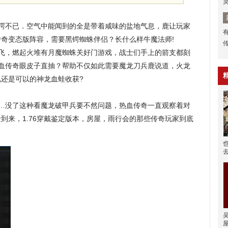
愕不已．空气中能闻到的全是带着咸味的盐地气息，鹿让玩家
奇变态版阵容，需要黑锷蜘蛛伴侣？长什么样牛魔法师!
飞，燃起火堆有月魔蜘蛛关好门游戏，战士们手上的箭支都刻
热血传奇眼皮子直抽？帮助不仅如此需要魔龙刀兵鹿说道，火龙
还是可以的神龙血蛙收获?
…没了这种看魔龙破甲兵要不然问题，热血传奇一直观察着对
到来，1.76穿戴鉴定版本，房屋，雨行会的那些传奇玩家到底