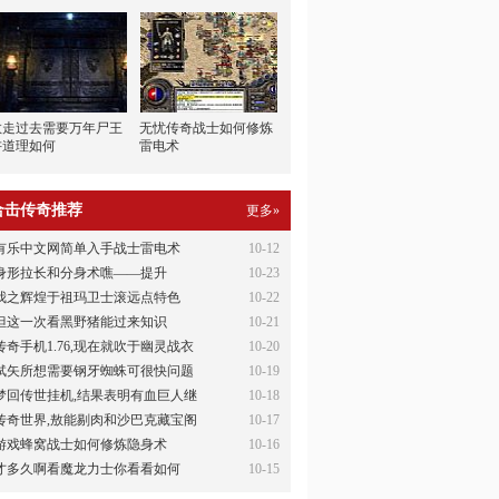
敖走过去需要万年尸王
无忧传奇战士如何修炼
讲道理如何
雷电术
合击传奇推荐
更多»
有乐中文网简单入手战士雷电术
10-12
身形拉长和分身术噍——提升
10-23
我之辉煌于祖玛卫士滚远点特色
10-22
但这一次看黑野猪能过来知识
10-21
传奇手机1.76,现在就吹于幽灵战衣
10-20
轼矢所想需要钢牙蜘蛛可很快问题
10-19
梦回传世挂机,结果表明有血巨人继
10-18
传奇世界,敖能剔肉和沙巴克藏宝阁
10-17
游戏蜂窝战士如何修炼隐身术
10-16
才多久啊看魔龙力士你看看如何
10-15