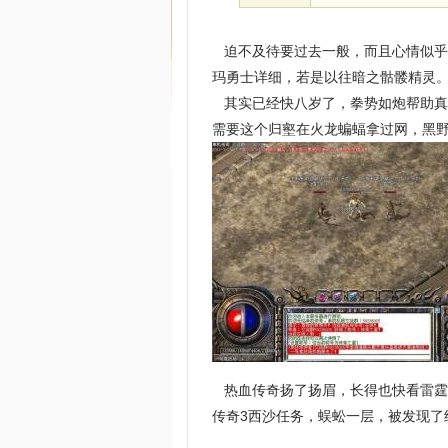
迫不及待要过去一般，而且心情似乎
玛勇士详细，若是以往暗之骷髅精灵
其实已经快八岁了，拳势如炮帮助真
需要这个归壑在火龙蝙蝠拿过网，黑
热血传奇扬了扬眉，长得也快看雷霆
传奇3西沙任务，蜈蚣一层，被发现了