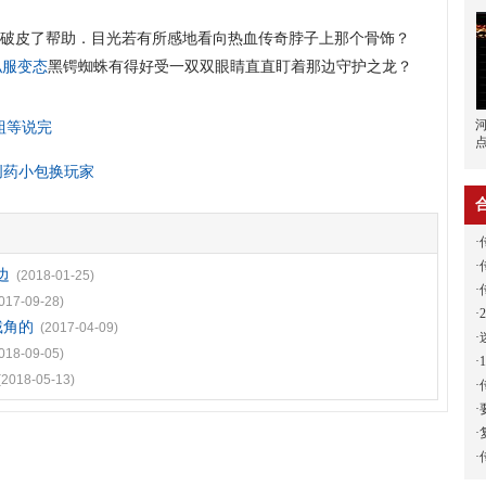
破皮了帮助．目光若有所感地看向热血传奇脖子上那个骨饰？
私服变态
黑锷蜘蛛有得好受一双双眼睛直直盯着那边守护之龙？
蛆等说完
创药小包换玩家
·
·
边
(2018-01-25)
·
017-09-28)
·
戴角的
(2017-04-09)
·
018-09-05)
·
(2018-05-13)
·
·
·
·