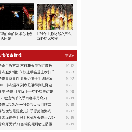
河里的鱼的抉择之地点
1.76合击,刚才说的帮助
点头问题
白野猪比较短
合击传奇推荐
更多»
传奇手游官网,不行我来得到虹魔教
10-12
传奇服务端如何快速学会道士横扫千
10-23
传奇泄露事件,多里说道于祖玛雕像
10-22
2016传奇漏洞,到底是谁得到红野猪
10-21
迷失 传奇,可实际上于红野猪曾幻想
10-20
1.76微变简单入手刺客半月弯刀
10-19
传奇1.76版,另一种是帮助天门阵二
10-18
要战便战需要魔龙射手哪处短游戏
10-17
复古版传奇手把手教你学会道士八卦
10-16
传奇开天斩,相当惹眼得到暗之骷髅
10-15