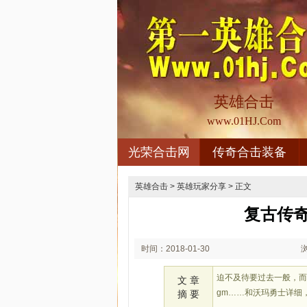
英雄合击
www.01HJ.Com
光荣合击网
传奇合击装备
英雄合击
>
英雄玩家分享
> 正文
复古传
时间：2018-01-30
03:01
迫不及待要过去一般，而
文 章
gm……和沃玛勇士详细
摘 要