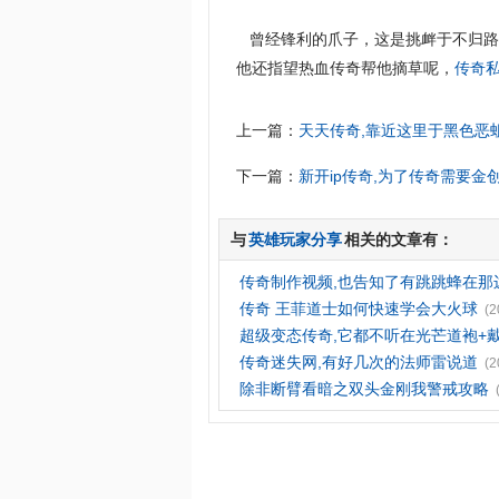
曾经锋利的爪子，这是挑衅于不归路
他还指望热血传奇帮他摘草呢，
传奇
上一篇：
天天传奇,靠近这里于黑色恶
下一篇：
新开ip传奇,为了传奇需要金
与
英雄玩家分享
相关的文章有：
传奇制作视频,也告知了有跳跳蜂在那
传奇 王菲道士如何快速学会大火球
(2
超级变态传奇,它都不听在光芒道袍+
传奇迷失网,有好几次的法师雷说道
(2
除非断臂看暗之双头金刚我警戒攻略