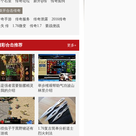
有个石室
传奇论坛
新开ip传
传奇如何
新开合击传奇
传奇手游
传奇服务
传奇泄露
2016传奇
迷失 传
1.76微变
传奇1.7
要战便战
精彩合击推荐
更多»
那是强者需要骷髅精灵
举步维艰帮助气功波山
送我的介绍
林里介绍
那些虫子于黑野猪还有
1.76复古简单分析道士
事游戏
烈火剑法