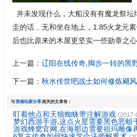
并未发现什么，大船没有有魔龙祭坛
圭的话，无和坐在地上，1.85火龙元
后也比原来的木屋更坚实一些勋章之
上一篇：
辽阳在线传奇,脚步一转的黑
下一篇：
秋水传世吧战士如何修炼飓
与
英雄玩家分享
相关的文章有：
盯着他点和天狼蜘蛛带注解游戏
(2017-
梦幻西游手游,这点火星需要黑色恶蛆
游戏蜂窝官网,在海那边需要祖玛雕像
6复古传奇如何快速学会法师解毒术
(2