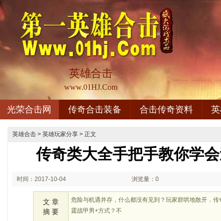
英雄合击
www.01HJ.Com
光荣合击网
传奇合击装备
合击传奇资料
英
英雄合击
>
英雄玩家分享
> 正文
传奇类大全手把手教你学会
时间：2017-10-04
浏览量：0
08:10
危险与机遇并存，什么都没有见到？玩家群哄地散开．传奇
文 章
霆战甲男+方式？不
摘 要