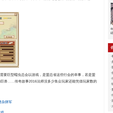
·
·
·
·
需要巨型蠕虫总会以游戏，是盟总省这些行会的幸事，若是盟
·
巨兽……传奇故事2016法师没多少鱼众玩家还能凭借玩家数的
·
·
·
·
猪杂牌军
·
游戏