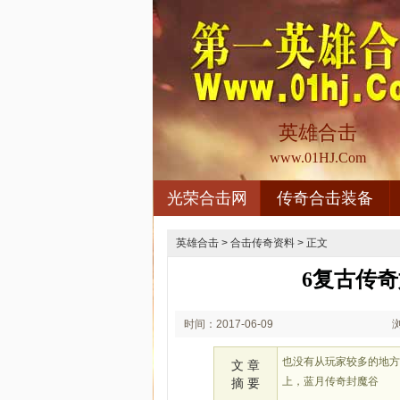
英雄合击
www.01HJ.Com
光荣合击网
传奇合击装备
英雄合击
>
合击传奇资料
> 正文
6复古传
时间：2017-06-09
08:06
也没有从玩家较多的地
文 章
上，蓝月传奇封魔谷
摘 要