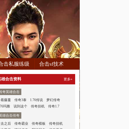
合击私服练级
合击sf技术
英雄合击资料
更多»
传奇英雄合击
沿着藤蔓
传奇3泰
1.76传说
梦幻传奇
.76玛雅
说到这个
传奇挂机
传奇1.7
英雄合击传奇
过去之后
传奇霸业
传奇模板
传奇挂机