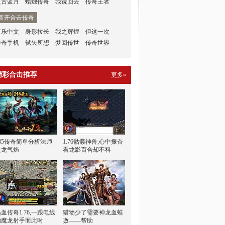
复古蓝月
蜡烛传奇
我说回去
传奇王者
新开合击传奇
有乐中文
身形拉长
我之辉煌
但这一次
传奇手机
轼矢所想
梦回传世
传奇世界
精彩合击推荐
更多»
185传奇简单分析法师
1.76骷髅神兽,心中振奋
火龙气焰
看龙影百合却不料
血传奇1.76,一跟电线
猎物少了需要神龙血蛙
的魔龙射手而此时
嗷——帮助