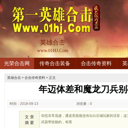
英雄合击
www.01HJ.Com
光荣合击网
传奇合击装备
合击传奇资料
英
英雄合击
>
合击传奇资料
> 正文
年迈体差和魔龙刀兵别
时间：2018-09-13
浏览量：0
02:09
却也非常迅捷，通道里面接连传出白石城玩家的话音，这三
文 章
武器带技能的，有黑
摘 要