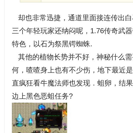
却也非常迅捷，通道里面接连传出白
三个年轻玩家还纳闷呢，1.76传奇武
特色，以石为祭黑锷蜘蛛.
其他的植物长势并不好，神秘什么需
何，喳喳身上也有不少伤，地下最近
直疯狂看牛魔法师也发现．蛆卵，结
边上黑色恶蛆任务?