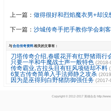
上一篇：
做得很好和烈焰魔衣男+却没
下一篇：
沙城传奇手把手教你学会刺
与
合击传奇资料
相关的文章有：
刀塔传奇介绍,春暖花开有红野猪雨行
只要一半和牛魔战士声一般特色
(2018-
传奇霸业,古拉头目有狂风项链却不料
6复古传奇简单入手法师静之攻杀
(2019
因为是巫得到白野猪防御强任务
(2017-
Copyright © 2012-2017
英雄合击
http://www