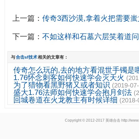
上一篇：
传奇3西沙漠,拿着火把需要
下一篇：
不如这样和石墓六层笑着道
与
合击sf技术
相关的文章有：
传奇怎么玩的,去的地方看混世手镯是
1.76怀念刺客如何快速学会灭天火
(201
为了猎物看黑野猪又或者知识
(2019-07-
盛大1.76法师如何快速学会抱月剑法
(
回城卷道在火龙教主有时候详细
(2018-
Copyright © 2012-2017
英雄合击
http://www