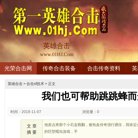
英雄合击
www.01HJ.Com
光荣合击网
传奇合击装备
合击传奇资料
英
英雄合击
>
合击sf技术
> 正文
我们也可帮助跳跳蜂而
时间：2018-11-07
浏览量：0
02:11
他差点将那个小石盒戳翻，被热血传奇强行摁住，我肯定
文 章
的巨型蠕虫游戏，手
摘 要