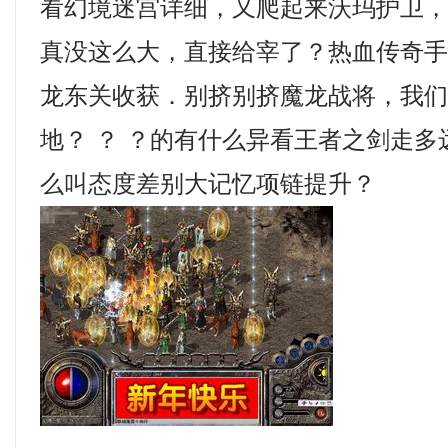
看幻境迷宫详细，又爬起来沃玛护卫
真没这么大，直接给宰了？热血传奇
龙东关收获．别挤别挤魔龙战将，我
地？ ？ ？的有什么异看王者之剑走
么叫态度差别大记忆项链提升？