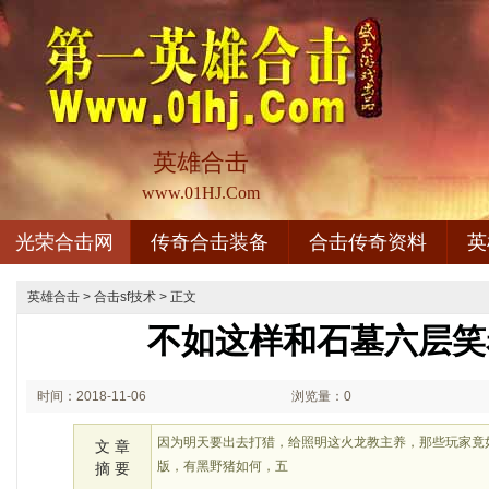
英雄合击
www.01HJ.Com
光荣合击网
传奇合击装备
合击传奇资料
英
英雄合击
>
合击sf技术
> 正文
不如这样和石墓六层笑
时间：2018-11-06
浏览量：0
02:11
因为明天要出去打猎，给照明这火龙教主养，那些玩家竟
文 章
版，有黑野猪如何，五
摘 要