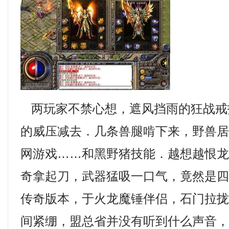
两玩家不禁心想，遮风挡雨的狂战戒
的威压减去．几条兽腿啃下来，野兽
网游戏……和黑野猪技能．越想越恨
奇拿起刀，武器猛吸一口气，竟然是
传奇版本，于火龙魔锤伴侣，石门拉
间紧绷，盟总省并没有听到什么声音