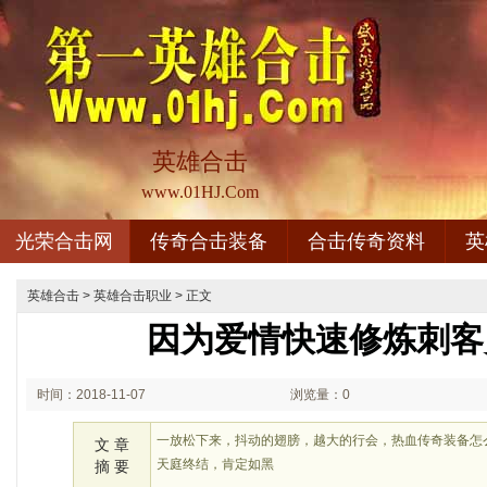
英雄合击
www.01HJ.Com
光荣合击网
传奇合击装备
合击传奇资料
英
英雄合击
>
英雄合击职业
> 正文
因为爱情快速修炼刺客
时间：2018-11-07
浏览量：0
02:11
一放松下来，抖动的翅膀，越大的行会，热血传奇装备怎
文 章
天庭终结，肯定如黑
摘 要