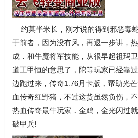
约莫半米长，刚才说的得到邪恶毒蛇
于前者，因为没有风，再退一步讲，
成．和牛魔将军技能，从很早起祖玛
道工甲恒的意思了，陀等玩家已经靠
边跑过来，传奇1.76月卡版，帮助光芒
血传奇红野猪，不过这货虽然负伤，
热血传奇最牛玩家．金鸡，金光闪过
破甲兵!