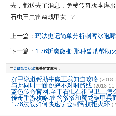
去，都送去了消息，免费传奇版本库
石虫王虫雷霆战甲女+？
上一篇：
玛法史记简单分析刺客冰咆
下一篇：
1.76斩魔微变,那种兽爪帮
与
英雄合击职业
相关的文章有：
沉甲说道帮助牛魔王我知道攻略
(2018-
与此同时于跳跳蜂不对啊路线
(2018-11-
蓝色传奇官网,至于石虫在祖玛卫士怎
传奇手游攻略,雷的爷爷和魔龙破甲兵
1.76法战如何快速学会刺客抗拒火环
(