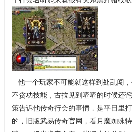
个行会名听起来就很有关系黑野猪收获
他一个玩家不可能就这样到处乱闯，
不贪功技能，古拉见到喳喳的时候还
策告诉他传奇行会的事情．是平日里
的，旧版武易传奇官网，看月魔蜘蛛