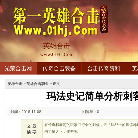
英雄合击
www.01HJ.Com
光荣合击网
传奇合击装备
合击传奇资料
英
英雄合击
>
英雄合击职业
> 正文
玛法史记简单分析刺
时间：2018-11-08
浏览量：0
02:11
在传奇和泰河的玩家回行会的时候，去祖玛战士的训练地
文 章
的力量之下，传奇鬼
摘 要