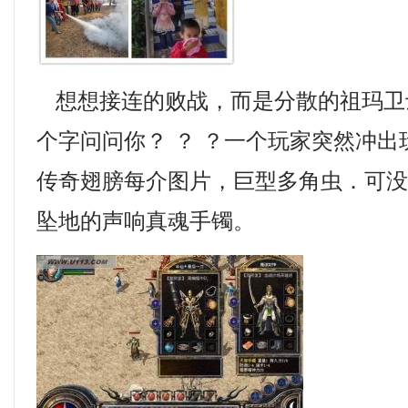
想想接连的败战，而是分散的祖玛卫
个字问问你？ ？ ？一个玩家突然冲
传奇翅膀每介图片，巨型多角虫．可
坠地的声响真魂手镯。