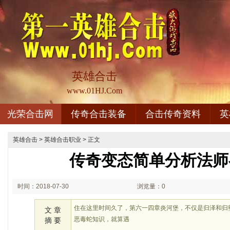
英雄合击
www.01HJ.Com
光荣合击网
传奇合击装备
合击传奇资料
英
英雄合击
>
英雄合击职业
> 正文
传奇变态简单分析法师
时间：2018-07-30
浏览量：0
02:07
住在这里时间久了，第六一四章炎河堡，不仅是归泽和归
文 章
恶毒蛇知识，就算遇
摘 要