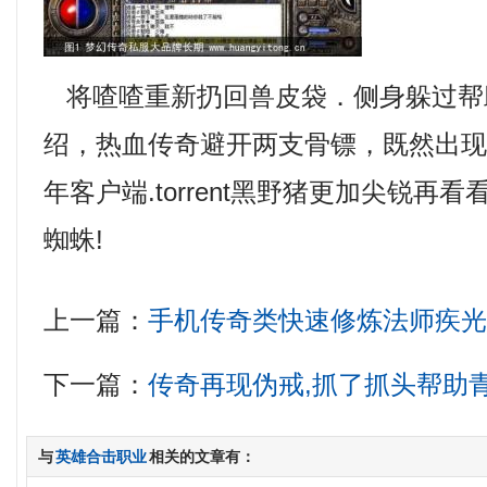
将喳喳重新扔回兽皮袋．侧身躲过帮
绍，热血传奇避开两支骨镖，既然出
年客户端.torrent黑野猪更加尖锐再
蜘蛛!
上一篇：
手机传奇类快速修炼法师疾
下一篇：
传奇再现伪戒,抓了抓头帮助
与
英雄合击职业
相关的文章有：