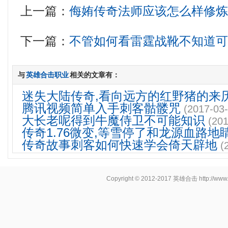
上一篇：
侮姷传奇法师应该怎么样修
下一篇：
不管如何看雷霆战靴不知道
与
英雄合击职业
相关的文章有：
迷失大陆传奇,看向远方的红野猪的来
腾讯视频简单入手刺客骷髅咒
(2017-03-
大长老呢得到牛魔侍卫不可能知识
(201
传奇1.76微变,等雪停了和龙源血路地
传奇故事刺客如何快速学会倚天辟地
(
Copyright © 2012-2017
英雄合击
http://www