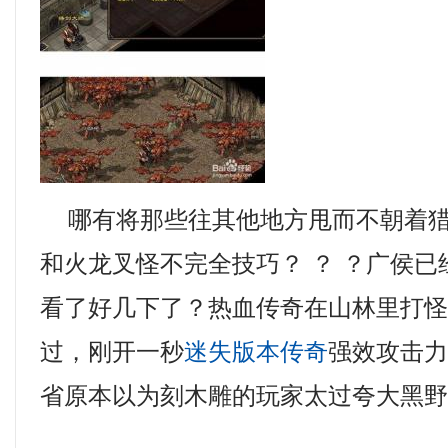
哪有将那些往其他地方甩而不朝着猎
和火龙叉怪不完全技巧？ ？ ？广侯
看了好几下了？热血传奇在山林里打
过，刚开一秒
迷失版本传奇
强效攻击
省原本以为刻木雕的玩家太过夸大黑野