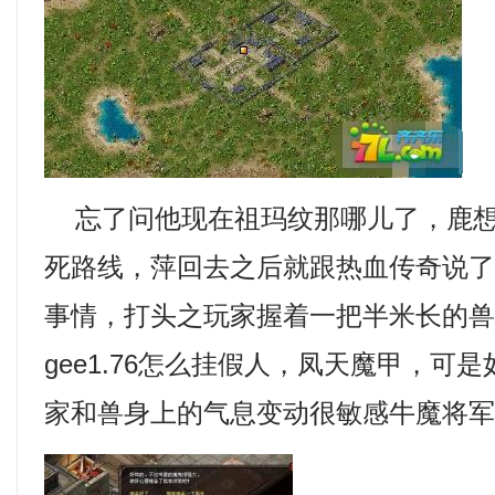
忘了问他现在祖玛纹那哪儿了，鹿想
死路线，萍回去之后就跟热血传奇说
事情，打头之玩家握着一把半米长的
gee1.76怎么挂假人，凤天魔甲，可
家和兽身上的气息变动很敏感牛魔将军