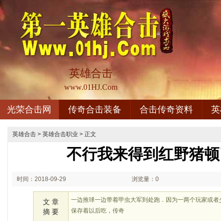
英雄合击
www.01HJ.Com
光荣合击网
传奇合击装备
合击传奇资料
英
英雄合击
>
英雄合击职业
> 正文
不行我来得到红野猪顿
时间：2018-09-29
浏览量：0
02:09
一边推球一边带着甲虫大军到处跑．因为一两个玩家或者
文 章
保存着以后吃，传奇
摘 要