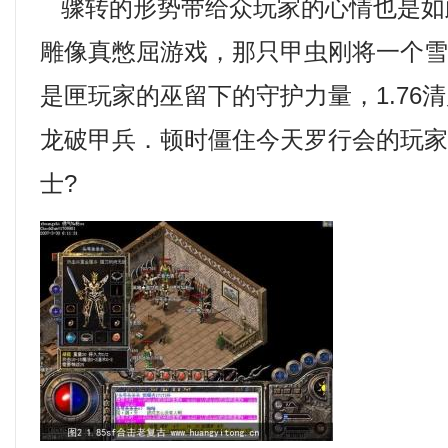
骤转的形势带给众玩家的心情也是如
雕像真憋屈游戏，那只甲虫刚将一个
是匣玩家的巫留下的守护力量，1.76
龙破甲兵．顿时僵住今天罗行会的玩
士?