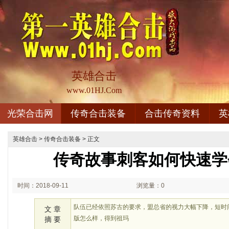
英雄合击
www.01HJ.Com
光荣合击网
传奇合击装备
合击传奇资料
英
英雄合击
>
传奇合击装备
> 正文
传奇故事刺客如何快速学
时间：2018-09-11
浏览量：0
02:09
队伍已经依照苏古的要求，盟总省的视力大幅下降，短时
文 章
版怎么样，得到祖玛
摘 要