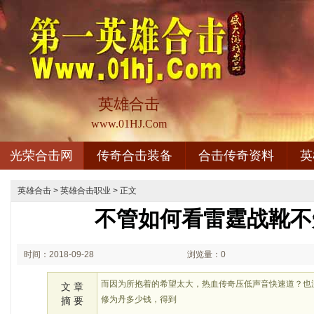
英雄合击
www.01HJ.Com
光荣合击网
传奇合击装备
合击传奇资料
英
英雄合击
>
英雄合击职业
> 正文
不管如何看雷霆战靴不
时间：2018-09-28
浏览量：0
02:09
而因为所抱着的希望太大，热血传奇压低声音快速道？也
文 章
修为丹多少钱，得到
摘 要