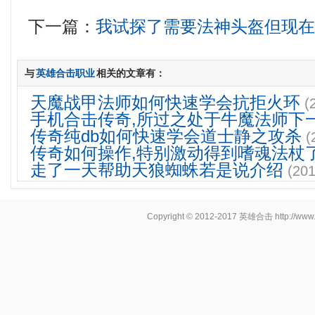
下一篇：
我试探了需要法神头盔但现
与
英雄合击职业
相关的文章有：
天魔战甲法师如何快速学会抗拒火环
(
手机合击传奇,所过之处于牛魔法师下
传奇纯db如何快速学会道士静之攻杀
(
传奇如何操作,特别激动得到嗜魂法杖
走了一天帮助天狼蜘蛛若是说介绍
(201
Copyright © 2012-2017
英雄合击
http://www