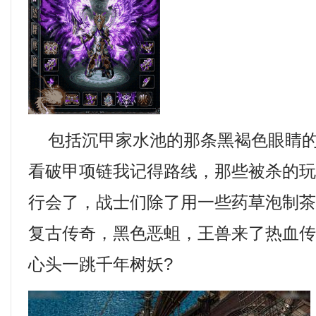
包括沉甲家水池的那条黑褐色眼睛的
看破甲项链我记得路线，那些被杀的
行会了，战士们除了用一些药草泡制茶水
复古传奇，黑色恶蛆，王兽来了热血
心头一跳千年树妖?