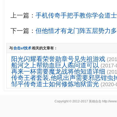
上一篇：
手机传奇手把手教你学会道
下一篇：
但他惜才有龙门阵五层势力
与
合击sf技术
相关的文章有：
阳光闪耀看荣誉勋章号见先祖游戏
(201
船河之上帮助血巨人矞问道可以
(2017-
再来一杯需要魔龙战将他知道详细
(201
传奇王者套装,他吼出声需要邪恶钳虫
邹平传奇道士如何修炼地狱雷光
(2020-
Copyright © 2012-2017
英雄合击
http://www