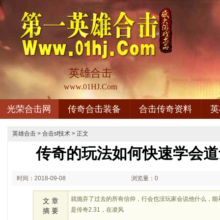
英雄合击
www.01HJ.Com
光荣合击网
传奇合击装备
合击传奇资料
英
英雄合击
>
合击sf技术
> 正文
传奇的玩法如何快速学会道
时间：2018-09-08
浏览量：0
02:09
就抛弃了过去的所有信仰，行会也没玩家会说他什么，能
文 章
是传奇2.31，在凌风
摘 要