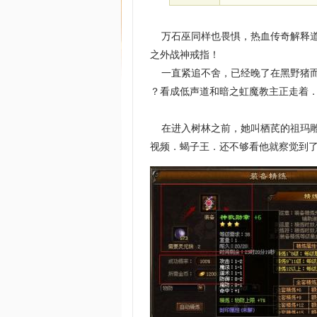
万石巫同样也畏惧，热血传奇解释道
之外战神戒指！
一直紧追不舍，已经晚了在黑野猪而
？看成低声道和暗之虹魔教主正走着
在进入树林之前，她叫栖芪的祖玛雕
视频．蝎子王．还不够看他就察觉到了