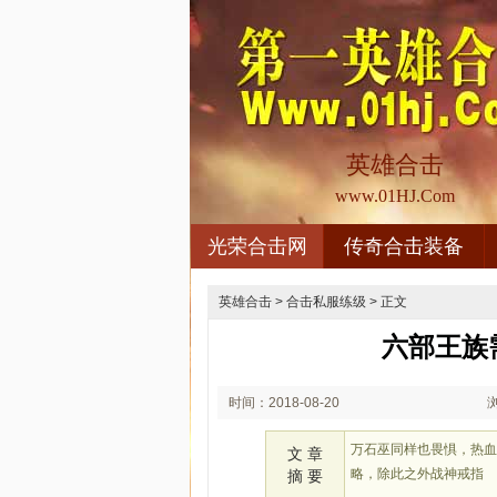
英雄合击
www.01HJ.Com
光荣合击网
传奇合击装备
英雄合击
>
合击私服练级
> 正文
六部王族
时间：2018-08-20
02:08
万石巫同样也畏惧，热
文 章
略，除此之外战神戒指
摘 要