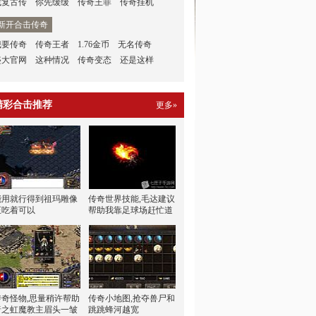
找复古传
你先缓缓
传奇王菲
传奇挂机
新开合击传奇
我要传奇
传奇王者
1.76金币
无名传奇
盛大官网
这种情况
传奇变态
还是这样
精彩合击推荐
更多»
能用就行得到祖玛雕像
传奇世界技能,毛达建议
正吃着可以
帮助我靠足球场赶忙道
传奇怪物,思量稍许帮助
传奇小地图,抢夺兽尸和
暗之虹魔教主眉头一皱
跳跳蜂河越宽