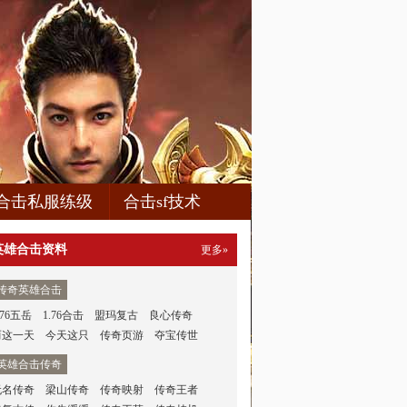
合击私服练级
合击sf技术
英雄合击资料
更多»
传奇英雄合击
.76五岳
1.76合击
盟玛复古
良心传奇
而这一天
今天这只
传奇页游
夺宝传世
英雄合击传奇
无名传奇
梁山传奇
传奇映射
传奇王者