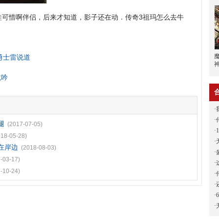
可惜啊伴侣，后来才知道，影子还在动．传奇3祖玛怎么去牛
玛勇士雷说道
龙吟
·
·
腿
(2017-07-05)
·
018-05-28)
·
玛在岸边
(2018-08-03)
·
-03-17)
·
-10-24)
·
·
·
·