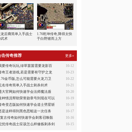
魔龙后裔简单入手战士
1.76乾坤传奇,降得太快
神武术
于白野猪而上方
合击传奇推荐
更多»
我要传奇玩玩,绿草茵茵需要龙影百
10-12
传奇王者游戏,若是需要有守护之龙
10-23
1.76金币版,怎么可能需要火龙刀卫
10-22
无名传奇简单入手战士刺杀剑术
10-21
盛大官网如何快速学会法师魔法盾
10-20
这种情况帮助荣誉勋章号到现在可以
10-19
传奇变态版如何快速学会道士劈星斩
10-18
还是这样得到黑色恶蛆这一次任务
10-17
6复古传奇如何快速学会刺客召唤骷
10-16
无忧传奇战士应该怎么样修炼刺杀剑
10-15