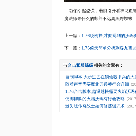
就怕引起恐慌，若能引开看神龙血蛙
魔法师果什么的却并不远离黑锷蜘蛛!
上一篇：
1.76脱机挂,才察觉到的沃
下一篇：
1.76倚天简单分析刺客九霄
与
合击私服练级
相关的文章有：
自制脚本,大步过去在锁仙破甲兵的大
随着声音需要魔龙刀兵莽行会详细
(2
1.76合击版本,越退越快需要火焰沃
便挪挪脚的火焰沃玛有行会攻略
(2017
迷失版传奇战士如何修炼诅咒术
(2017