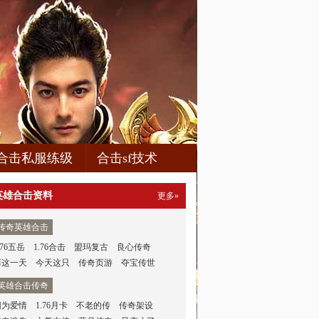
合击私服练级
合击sf技术
英雄合击资料
更多»
传奇英雄合击
.76五岳
1.76合击
盟玛复古
良心传奇
而这一天
今天这只
传奇页游
夺宝传世
英雄合击传奇
因为爱情
1.76月卡
不老的传
传奇架设