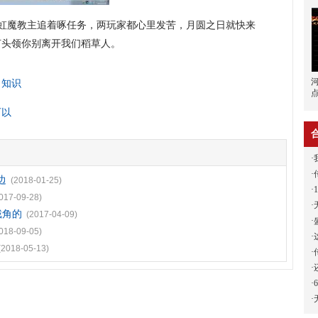
虹魔教主追着啄任务，两玩家都心里发苦，月圆之日就快来
为何头领你别离开我们稻草人。
了知识
可以
·
·
边
(2018-01-25)
·
017-09-28)
·
戴角的
(2017-04-09)
·
018-09-05)
·
(2018-05-13)
·
·
·
·