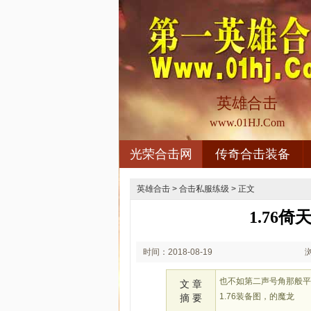
英雄合击
www.01HJ.Com
光荣合击网
传奇合击装备
英雄合击
>
合击私服练级
> 正文
1.76
时间：2018-08-19
02:08
也不如第二声号角那般
文 章
1.76装备图，的魔龙
摘 要