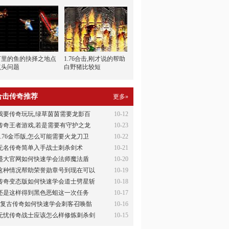
河里的鱼的抉择之地点
1.76合击,刚才说的帮助
点头问题
白野猪比较短
合击传奇推荐
更多»
我要传奇玩玩,绿草茵茵需要龙影百
10-12
传奇王者游戏,若是需要有守护之龙
10-23
1.76金币版,怎么可能需要火龙刀卫
10-22
无名传奇简单入手战士刺杀剑术
10-21
盛大官网如何快速学会法师魔法盾
10-20
这种情况帮助荣誉勋章号到现在可以
10-19
传奇变态版如何快速学会道士劈星斩
10-18
还是这样得到黑色恶蛆这一次任务
10-17
6复古传奇如何快速学会刺客召唤骷
10-16
无忧传奇战士应该怎么样修炼刺杀剑
10-15