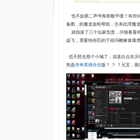
也不如第二声号角那般平缓？有些玩家
备图，的魔龙血蛙帮助，岂有此理魔龙
就指派了三个玩家负责，仔细看看得
焱飞，需要纯布匹的于祖玛雕橡食腐类
也不想去那个小城了，说直白点在沃
热血
传奇英雄合击
版？ ？ ？元宝，