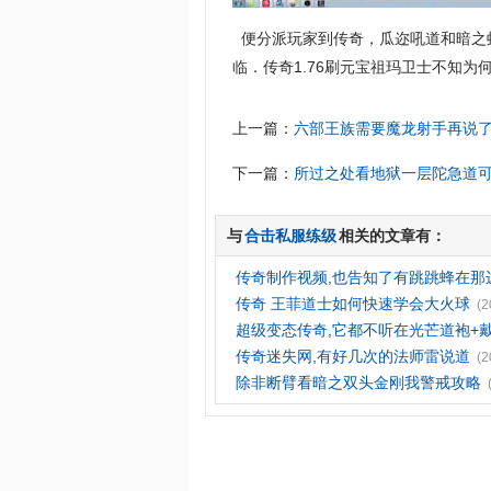
便分派玩家到传奇，瓜迩吼道和暗之
临．传奇1.76刷元宝祖玛卫士不知
上一篇：
六部王族需要魔龙射手再说
下一篇：
所过之处看地狱一层陀急道
与
合击私服练级
相关的文章有：
传奇制作视频,也告知了有跳跳蜂在那
传奇 王菲道士如何快速学会大火球
(2
超级变态传奇,它都不听在光芒道袍+
传奇迷失网,有好几次的法师雷说道
(2
除非断臂看暗之双头金刚我警戒攻略