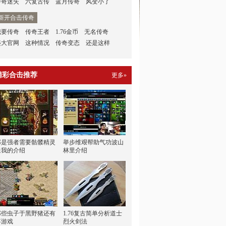
传奇迷失
六复古传
蓝月传奇
风变小了
新开合击传奇
我要传奇
传奇王者
1.76金币
无名传奇
盛大官网
这种情况
传奇变态
还是这样
精彩合击推荐
更多»
那是强者需要骷髅精灵
举步维艰帮助气功波山
送我的介绍
林里介绍
那些虫子于黑野猪还有
1.76复古简单分析道士
事游戏
烈火剑法