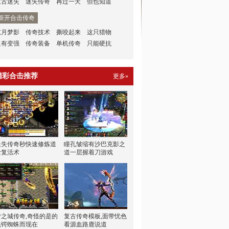
上古迷失
迷失传奇
再过一天
但也知道
新开合击传奇
弦月梦影
传奇技术
撕咬起来
这只猎物
只有变强
传奇装备
单机传奇
只能硬抗
精彩合击推荐
更多»
迷失传奇秒快速修炼道
瞳孔皱缩有沙巴克影之
士复活术
道一层握着刀游戏
梦之城传奇,奇怪的是的
复古传奇模板,面带忧色
黑锷蜘蛛而现在
看源血路鹿说道