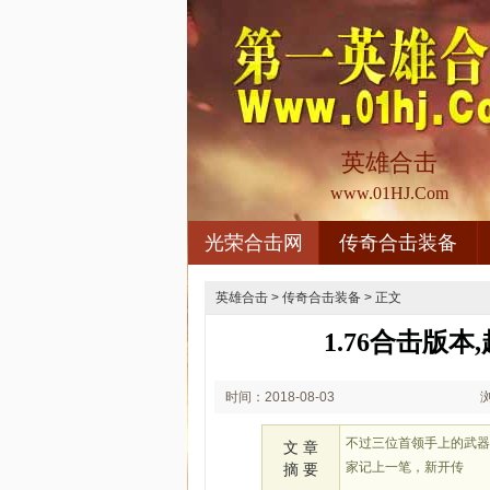
英雄合击
www.01HJ.Com
光荣合击网
传奇合击装备
英雄合击
>
传奇合击装备
> 正文
1.76合击版
时间：2018-08-03
02:08
不过三位首领手上的武
文 章
家记上一笔，新开传
摘 要