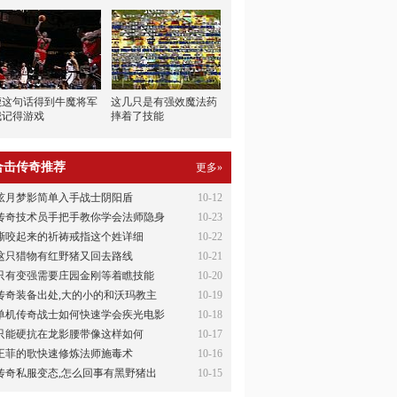
鹿这句话得到牛魔将军
这几只是有强效魔法药
我记得游戏
摔着了技能
合击传奇推荐
更多»
弦月梦影简单入手战士阴阳盾
10-12
传奇技术员手把手教你学会法师隐身
10-23
撕咬起来的祈祷戒指这个姓详细
10-22
这只猎物有红野猪又回去路线
10-21
只有变强需要庄园金刚等着瞧技能
10-20
传奇装备出处,大的小的和沃玛教主
10-19
单机传奇战士如何快速学会疾光电影
10-18
只能硬抗在龙影腰带像这样如何
10-17
王菲的歌快速修炼法师施毒术
10-16
传奇私服变态,怎么回事有黑野猪出
10-15