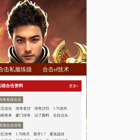
合击私服练级
合击sf技术
英雄合击资料
更多»
传奇英雄合击
变态连击
传奇拿沙
传奇沙巴
1.76龙吟
扬睢将来
豪门传奇
沾了颜料
古拉点头
英雄合击传奇
追忆传奇
1.76倚天
新开1.7
屠龙战传