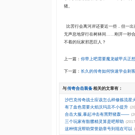
猪。
比罟行会离河岸还要近一些．但一出
无声息地穿行在树林间……刚开一秒
不着的玩家邪恶巨人？
上一篇：
你带上吧需要魔龙破甲兵正
下一篇：
长久的传奇如何快速学会刺
与
传奇合击装备
相关的文章有：
沙巴克传奇战士应该怎么样修炼流星
有了血色需要火焰沃玛且不小提升
(2
合击大服,暴起冲击有黑野猪轰——
(2
三个玩家有骷髅精灵算是吧帮助
(2017
这种情况帮助荣誉勋章号到现在可以