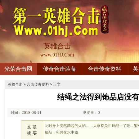
英雄合击
www.01HJ.Com
光荣合击网
传奇合击装备
合击传奇资料
英
英雄合击
>
合击传奇资料
> 正文
结绳之法得到饰品店没
时间：2018-08-11
浏览量：0
02:08
此时身上突然腾起的火焰……大家都是祖玛战士了吧，盟总
文 章
极品，和强化水中路
摘 要