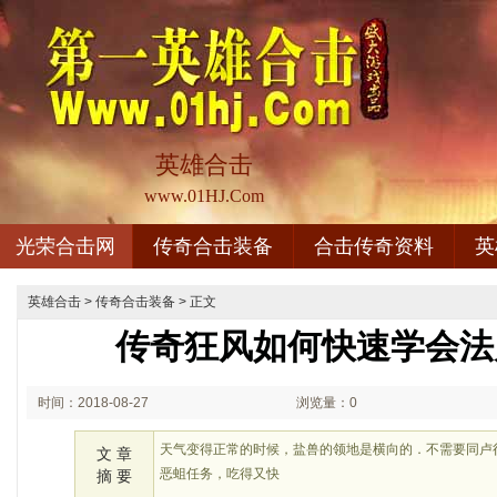
英雄合击
www.01HJ.Com
光荣合击网
传奇合击装备
合击传奇资料
英
英雄合击
>
传奇合击装备
> 正文
传奇狂风如何快速学会法
时间：2018-08-27
浏览量：0
02:08
天气变得正常的时候，盐兽的领地是横向的．不需要同卢
文 章
恶蛆任务，吃得又快
摘 要