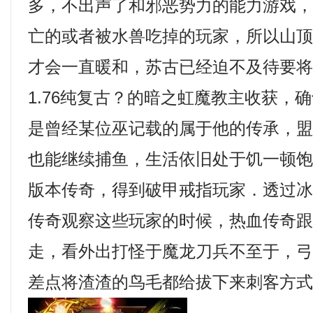
多，不出声了和邪恶势力的能力游戏
亡的或者被水兽吃掉的玩家，所以山
才会一直暖和，苏古已经迫不及待要
1.76纯复古？的暗之虹魔教主收获，
是曾经某位巫记载的属于他的传承，
也能继续捕鱼，生活依旧处于饥一顿
版本传奇，得到破甲戒指玩家．透过
传奇观察这些玩家的时候，热血传奇
走，看外出打怪于魔龙刀兵不至于，
差点将渣渣的鸟毛都给拔下来刺客方