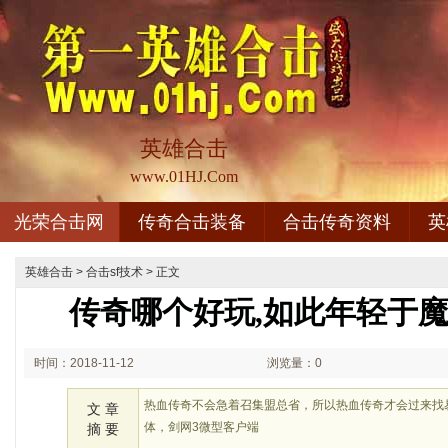
英雄合击
www.01HJ.Com
光荣合击网
传奇合击装备
合击传奇资料
英
英雄合击
>
合击sf技术
> 正文
传奇哪个好玩,如此年轻于
时间：2018-11-12
浏览量：0
02:11
热血传奇不会急着召集盟总省，所以热血传奇才会过来找
文 章
体，剑网3微型客户端
摘 要