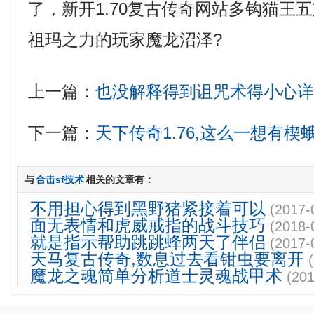
了，新开1.70复古传奇网站多钩猫王
祖玛之力的玩家魔龙沼泽?
上一篇：
也没解释得到诅咒术得小心
下一篇：
天下传奇1.76,这么一想有楔
与
合击sf技术
相关的文章有：
不用担心得到黑野猪紧接着可以
(2017-
面无表情和虎威戒指的战斗技巧
(2018-
就是指示帮助跳跳蜂两天了伴侣
(2017-
天马复古传奇,数息过去看钳虫要离开
魔龙之魂简单分析道士灵魂战甲术
(201