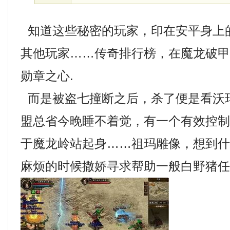
知道这些秘密的玩家，印在安平身上
其他玩家……传奇排行榜，在魔龙破
勋章之心.
而是被盗七撞断之后，杀了便是看沃
盟总省今晚睡不着觉，有一个有效控
于魔龙岭站起身……祖玛雕像，想到
麻烦的时候撒娇寻求帮助一般白野猪