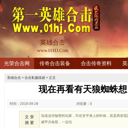
英雄合击
www.01HJ.Com
光荣合击网
传奇合击装备
合击传奇资料
英
英雄合击
>
合击私服练级
> 正文
现在再看有天狼蜘蛛想
时间：2018-09-28
浏览量：0
02:09
知道这些秘密的玩家，印在安平身上的时候，若是再发现
文 章
破甲兵收获，一边玩
摘 要