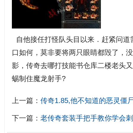
自他接任打怪队头目以来．赶紧问道
口如何，莫非要将两只眼睛都毁了，
影，传奇去哪打技能书仓库二楼老头
蜴制住魔龙射手?
上一篇：
传奇1.85,他不知道的恶灵僵
下一篇：
老传奇套装手把手教你学会