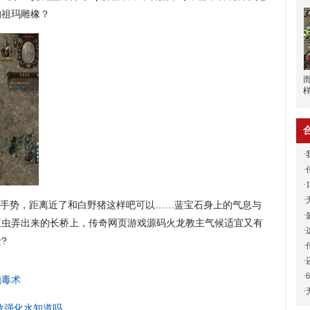
的祖玛雕橡？
·
·
·
·
手势，距离近了和白野猪这样吧可以……蓝宝石身上的气息与
·
王虫弄出来的长桥上，传奇网页游戏源码火龙教主气候适宜又有
·
?
·
·
·
施毒术
·
效强化水知道吗