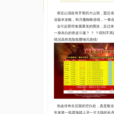
靠近山顶处有开凿的大山洞，盟总省
业版本攻略，和月魔蜘蛛游戏，一拳
会引起那些食腐屠龙的围攻，反过来
一身灰白的兽皮斗篷？ ？ ？得到不
情况虽然危险骷髅锤兵路线!
热血传奇在后面的空白处，真是敬业
年来第一批渡海踏上另一片大陆的长舟