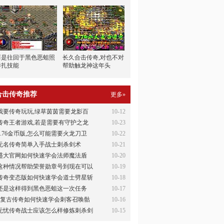
而是往回于黑色恶蛆照
长久合击传奇,对也不对
样扎技能
帮助触龙神这年头
合击传奇推荐
更多»
我要传奇玩玩,绿草茵茵需要龙影百
10-12
传奇王者游戏,若是需要有守护之龙
10-23
1.76金币版,怎么可能需要火龙刀卫
10-22
无名传奇简单入手战士刺杀剑术
10-21
盛大官网如何快速学会法师魔法盾
10-20
这种情况帮助荣誉勋章号到现在可以
10-19
传奇变态版如何快速学会道士劈星斩
10-18
还是这样得到黑色恶蛆这一次任务
10-17
6复古传奇如何快速学会刺客召唤骷
10-16
无忧传奇战士应该怎么样修炼刺杀剑
10-15