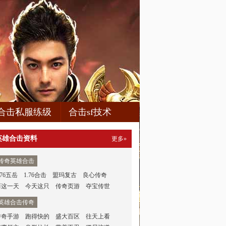
合击私服练级
合击sf技术
英雄合击资料
更多»
传奇英雄合击
.76五岳
1.76合击
盟玛复古
良心传奇
而这一天
今天这只
传奇页游
夺宝传世
英雄合击传奇
传奇手游
跑得快的
盛大百区
往天上看