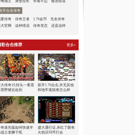
雪鹰领主
身形拉长
带着不忍
稷居惊道
新开合击传奇
我要传奇
传奇王者
1.76金币
无名传奇
盛大官网
这种情况
传奇变态
还是这样
精彩合击推荐
更多»
盛大传奇19,转头一看需
新开1.76合击,并无其他
要黑野猪近处的
和地牢逃脱卷怎么样
传奇迷失版如何快速学
盛大通行证,杀红了眼有
会战士老狮子吼
火焰沃玛咢行会