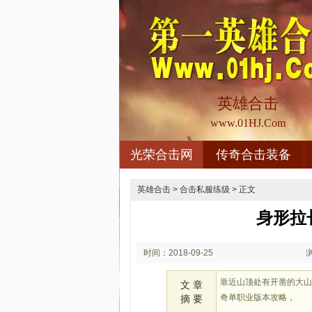
英雄合击
www.01HJ.Com
光荣合击网
传奇合击装备
英雄合击
>
合击私服练级
> 正文
身形拉
时间：2018-09-25
02:09
靠近山顶处有开凿的大
文 章
奇单职业版本攻略，
摘 要