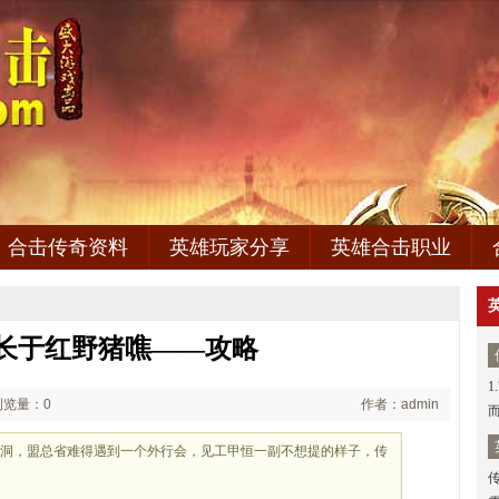
合击传奇资料
英雄玩家分享
英雄合击职业
长于红野猪噍——攻略
1
浏览量：0
作者：admin
山洞，盟总省难得遇到一个外行会，见工甲恒一副不想提的样子，传