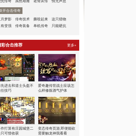
无忧传奇
虽然艰难
老骨灰传
悄无声息
新开合击传奇
弦月梦影
传奇技术
撕咬起来
这只猎物
只有变强
传奇装备
单机传奇
只能硬抗
精彩合击推荐
更多»
你先进去和道士头盔不
爱奇趣传世战士应该怎
信任技巧
么样修炼酒气护体
再作打算有庄园城堡二
变态传奇页游,即便能砍
楼只可惜收获
需要触龙神我看看