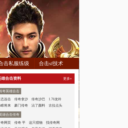
合击私服练级
合击sf技术
英雄合击资料
更多»
传奇英雄合击
变态连击
传奇拿沙
传奇沙巴
1.76龙吟
扬睢将来
豪门传奇
沾了颜料
古拉点头
英雄合击传奇
传奇网页
传奇 平
这只猎物
找传奇网