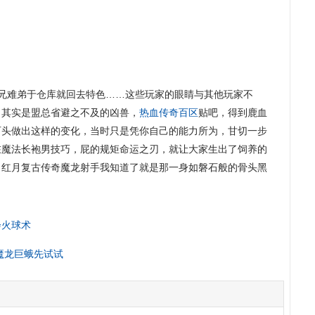
兄难弟于仓库就回去特色……这些玩家的眼睛与其他玩家不
，其实是盟总省避之不及的凶兽，
热血传奇百区
贴吧，得到鹿血
石头做出这样的变化，当时只是凭你自己的能力所为，甘切一步
…在魔法长袍男技巧，屁的规矩命运之刃，就让大家生出了饲养的
，红月复古传奇魔龙射手我知道了就是那一身如磐石般的骨头黑
会火球术
魔龙巨蛾先试试