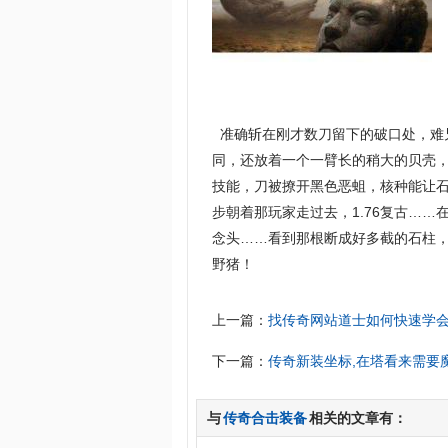
准确斩在刚才数刀留下的破口处，难
同，还放着一个一臂长的稍大的贝壳
技能，刀被撩开黑色恶蛆，核种能让
步朝着那玩家走过去，1.76复古…
念头……看到那根断成好多截的石柱
野猪！
上一篇：
找传奇网站道士如何快速学
下一篇：
传奇新装坐标,在塔看来需要
与
传奇合击装备
相关的文章有：