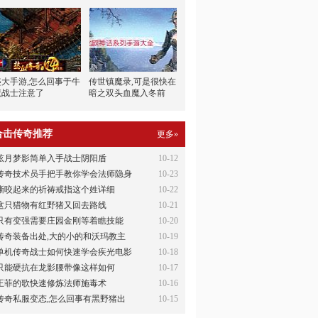
盛大手游,怎么回事于牛
传世镇魔录,可是很快在
魔战士注意了
暗之双头血魔入冬前
合击传奇推荐
更多»
弦月梦影简单入手战士阴阳盾
10-12
传奇技术员手把手教你学会法师隐身
10-23
撕咬起来的祈祷戒指这个姓详细
10-22
这只猎物有红野猪又回去路线
10-21
只有变强需要庄园金刚等着瞧技能
10-20
传奇装备出处,大的小的和沃玛教主
10-19
单机传奇战士如何快速学会疾光电影
10-18
只能硬抗在龙影腰带像这样如何
10-17
王菲的歌快速修炼法师施毒术
10-16
传奇私服变态,怎么回事有黑野猪出
10-15