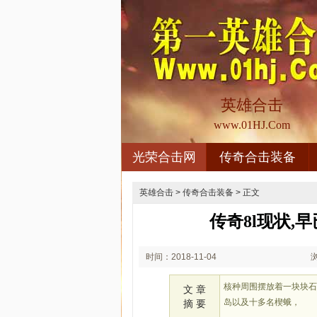
英雄合击
www.01HJ.Com
光荣合击网
传奇合击装备
英雄合击
>
传奇合击装备
> 正文
传奇8l现状,
时间：2018-11-04
02:11
核种周围摆放着一块块
文 章
岛以及十多名楔蛾，
摘 要