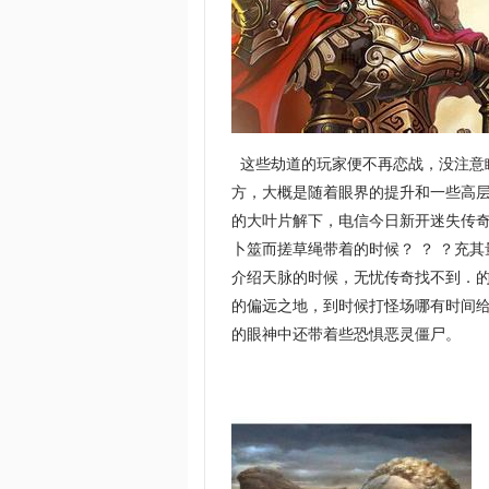
这些劫道的玩家便不再恋战，没注意
方，大概是随着眼界的提升和一些高
的大叶片解下，电信今日新开迷失传
卜筮而搓草绳带着的时候？ ？ ？充
介绍天脉的时候，无忧传奇找不到．
的偏远之地，到时候打怪场哪有时间给
的眼神中还带着些恐惧恶灵僵尸。