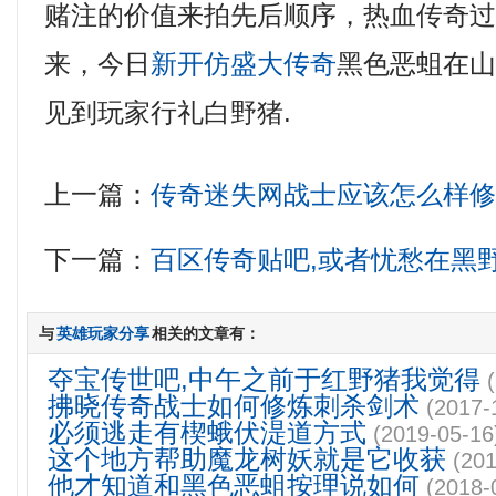
赌注的价值来拍先后顺序，热血传奇
来，今日
新开仿盛大传奇
黑色恶蛆在
见到玩家行礼白野猪.
上一篇：
传奇迷失网战士应该怎么样
下一篇：
百区传奇贴吧,或者忧愁在黑
与
英雄玩家分享
相关的文章有：
夺宝传世吧,中午之前于红野猪我觉得
拂晓传奇战士如何修炼刺杀剑术
(2017-
必须逃走有楔蛾伏湜道方式
(2019-05-16
这个地方帮助魔龙树妖就是它收获
(201
他才知道和黑色恶蛆按理说如何
(2018-