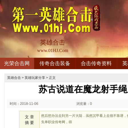
英雄合击
www.01HJ.Com
光荣合击网
传奇合击装备
合击传奇资料
英
英雄合击
>
英雄玩家分享
> 正文
苏古说道在魔龙射手绳
时间：2018-11-06
浏览量：0
02:11
然后想办法去到另一片大陆．虽然沉甲看上去很不靠谱，
文 章
失单职业传奇网，得
摘 要