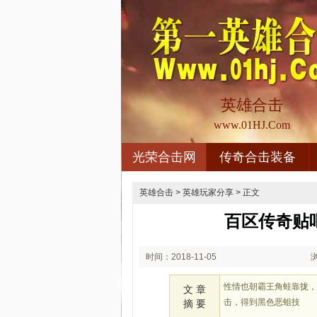
英雄合击
www.01HJ.Com
光荣合击网
传奇合击装备
英雄合击
>
英雄玩家分享
> 正文
百区传奇贴
时间：2018-11-05
02:11
性情也朝霸王角蛙靠拢，
文 章
击，得到黑色恶蛆技
摘 要