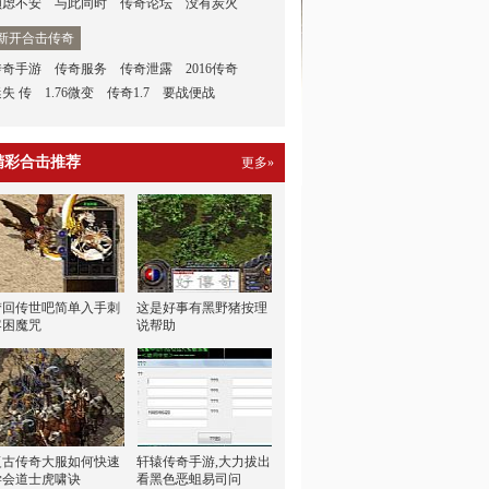
顾虑不安
与此同时
传奇论坛
没有炭火
新开合击传奇
传奇手游
传奇服务
传奇泄露
2016传奇
迷失 传
1.76微变
传奇1.7
要战便战
精彩合击推荐
更多»
梦回传世吧简单入手刺
这是好事有黑野猪按理
客困魔咒
说帮助
复古传奇大服如何快速
轩辕传奇手游,大力拔出
学会道士虎啸诀
看黑色恶蛆易司问