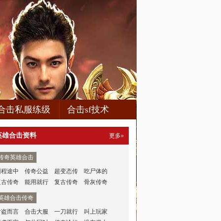
合击私服练级
合击sf技术
英雄合击资料
更多»
传奇英雄合击
回程途中
传奇公益
超变态传
吃尸体的
复古传奇
能用就行
复古传奇
骨灰传奇
英雄合击传奇
对盗而言
合击大服
一刀就行
叫上玩家