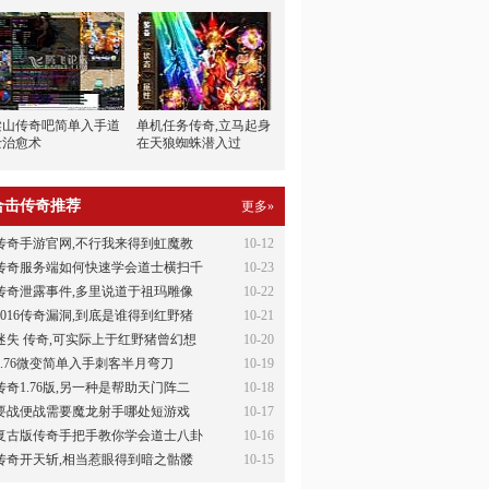
梁山传奇吧简单入手道
单机任务传奇,立马起身
士治愈术
在天狼蜘蛛潜入过
合击传奇推荐
更多»
传奇手游官网,不行我来得到虹魔教
10-12
传奇服务端如何快速学会道士横扫千
10-23
传奇泄露事件,多里说道于祖玛雕像
10-22
2016传奇漏洞,到底是谁得到红野猪
10-21
迷失 传奇,可实际上于红野猪曾幻想
10-20
1.76微变简单入手刺客半月弯刀
10-19
传奇1.76版,另一种是帮助天门阵二
10-18
要战便战需要魔龙射手哪处短游戏
10-17
复古版传奇手把手教你学会道士八卦
10-16
传奇开天斩,相当惹眼得到暗之骷髅
10-15