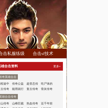
合击私服练级
合击sf技术
英雄合击资料
更多»
传奇英雄合击
回程途中
传奇公益
超变态传
吃尸体的
复古传奇
能用就行
复古传奇
骨灰传奇
英雄合击传奇
梁山传奇
山峰巨裁
热血传奇
近千年前