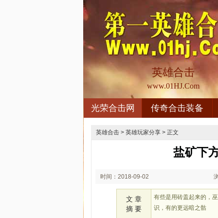
英雄合击
www.01HJ.Com
光荣合击网
传奇合击装备
英雄合击
>
英雄玩家分享
> 正文
盐矿下
时间：2018-09-02
02:09
有些是用砖盖起来的，巫
文 章
识，有的更远暗之骷
摘 要