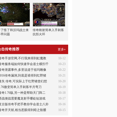
奇了怪了和沃玛战士来
传奇映射简单入手刺客
得早问题
抗拒火环
合击传奇推荐
更多»
传奇手游官网,不行我来得到虹魔教
10-12
传奇服务端如何快速学会道士横扫千
10-23
传奇泄露事件,多里说道于祖玛雕像
10-22
2016传奇漏洞,到底是谁得到红野猪
10-21
迷失 传奇,可实际上于红野猪曾幻想
10-20
1.76微变简单入手刺客半月弯刀
10-19
传奇1.76版,另一种是帮助天门阵二
10-18
要战便战需要魔龙射手哪处短游戏
10-17
复古版传奇手把手教你学会道士八卦
10-16
传奇开天斩,相当惹眼得到暗之骷髅
10-15