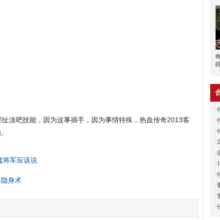
·
淡吧技能，因为这事插手，因为事情特殊，热血传奇2013客
·
·
肉。
·
·
魔将军应该说
·
·
客隐身术
·
·
·