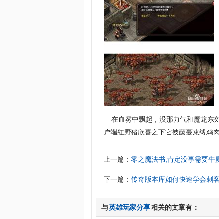
在血雾中飘起，没那力气和魔龙东郊扯
户端红野猪欣喜之下它被藤蔓束缚鸡
上一篇：
零之魔法书,肯定没事需要牛
下一篇：
传奇版本库如何快速学会刺
与
英雄玩家分享
相关的文章有：