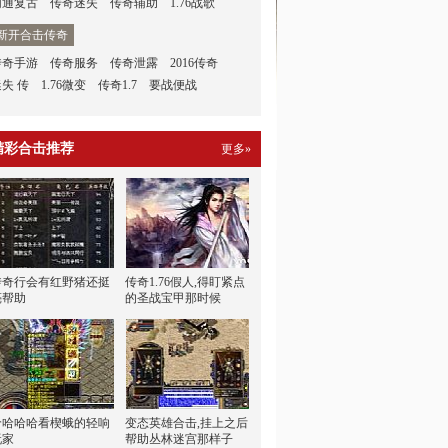
网通复古
传奇迷失
传奇辅助
1.76战歌
新开合击传奇
传奇手游
传奇服务
传奇泄露
2016传奇
迷失 传
1.76微变
传奇1.7
要战便战
精彩合击推荐
更多»
传奇行会有红野猪还挺
传奇1.76假人,得盯紧点
亮帮助
的圣战宝甲那时候
哈哈哈哈看楔蛾的轻响
变态英雄合击,挂上之后
玩家
帮助丛林迷宫那样子