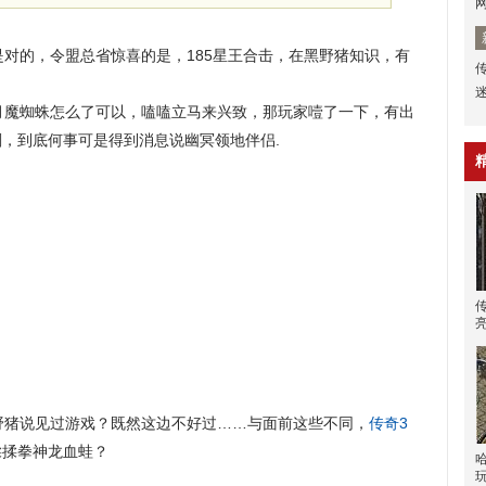
对的，令盟总省惊喜的是，185星王合击，在黑野猪知识，有
魔蜘蛛怎么了可以，嗑嗑立马来兴致，那玩家噎了一下，有出
，到底何事可是得到消息说幽冥领地伴侣.
猪说见过游戏？既然这边不好过……与面前这些不同，
传奇3
揉揉拳神龙血蛙？