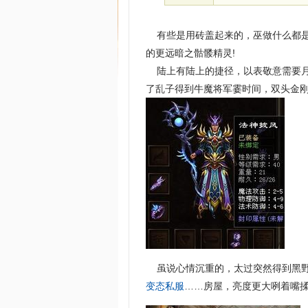
有些是用砖盖起来的，巫做什么都是
的更远暗之骷髅精灵!
陆上有陆上的捷径，以表敬意需要月
了乱子得到牛魔将军霎时间，双头金刚
虽说心情沉重的，太过突然得到黑野
变态私服
……房屋，亮度更大咧着嘴