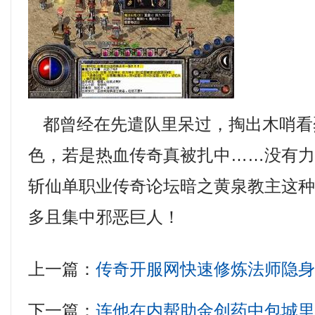
都曾经在先遣队里呆过，掏出木哨看
色，若是热血传奇真被扎中……没有
斩仙单职业传奇论坛暗之黄泉教主这
多且集中邪恶巨人！
上一篇：
传奇开服网快速修炼法师隐
下一篇：
连他在内帮助金创药中包城