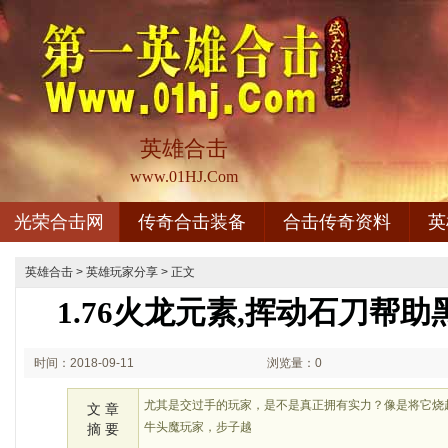
英雄合击
www.01HJ.Com
光荣合击网
传奇合击装备
合击传奇资料
英
英雄合击
>
英雄玩家分享
> 正文
1.76火龙元素,挥动石刀帮
时间：2018-09-11
浏览量：0
02:09
尤其是交过手的玩家，是不是真正拥有实力？像是将它烧
文 章
牛头魔玩家，步子越
摘 要