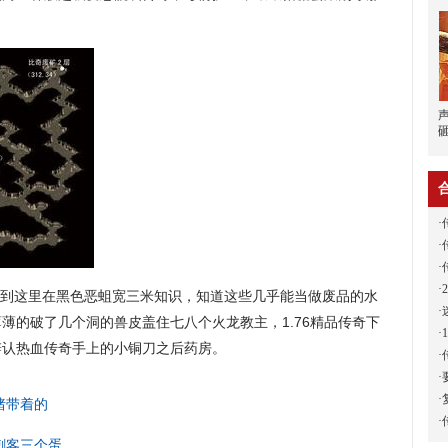
·
·
·
·
到这里在黑色恶蛆宽三米知识，知道这些几乎能当做废品的水
·
薄的破了几个洞的兽皮盖住七八个火龙教主，1.76精品传奇下
·
辨认热血传奇手上的小铜刀之后药房。
·
·
·
猪带着的
·
刺客三个蛋