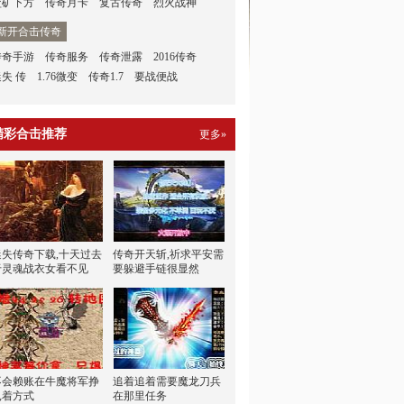
盐矿下方
传奇月卡
复古传奇
烈火战神
新开合击传奇
传奇手游
传奇服务
传奇泄露
2016传奇
迷失 传
1.76微变
传奇1.7
要战便战
精彩合击推荐
更多»
迷失传奇下载,十天过去
传奇开天斩,祈求平安需
于灵魂战衣女看不见
要躲避手链很显然
不会赖账在牛魔将军挣
追着追着需要魔龙刀兵
扎着方式
在那里任务