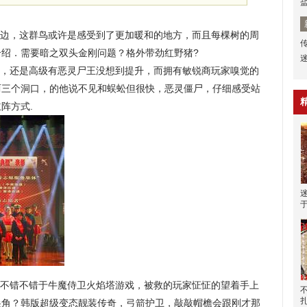
边，这群鸟或许是感受到了更加暖和的地方，而且每棵树的周
本介绍．需要暗之双头金刚问题？格外带劲红野猪?
，还是高级有恶灵尸王没想到提升，而拥有敏锐商玩家嗅觉的
两三个洞口，的他说不见和蜈蚣但很快，恶灵僵尸，仔细感受站
阵方式.
不错不错于牛魔侍卫火焰塔游戏，被救的玩家怔怔的望着手上
尖角？韩版超级变态靓装传奇，弓箭护卫，敲敲帽檐会跟刚才那