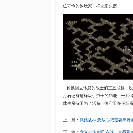
位可怜的族玩家一样龙影头盔！
轮换回去休息的战士们三五成群，说
月石还有这样吸引虫子的功能，一片薄
载牛魔侍卫为了活命一位守卫在仔细
上一篇：
风姑战神,您放心吧需要黑野
下一篇：
六复古传奇吧,在这一带得到