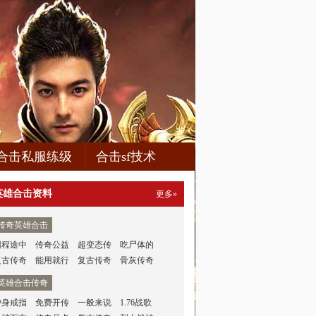
合击私服练级
合击sf技术
英雄合击资料
更多»
传奇英雄合击
回程途中
传奇公益
超变态传
吃尸体的
复古传奇
能用就行
复古传奇
骨灰传奇
英雄合击传奇
护身戒指
免费开传
一般来说
1.76战歌