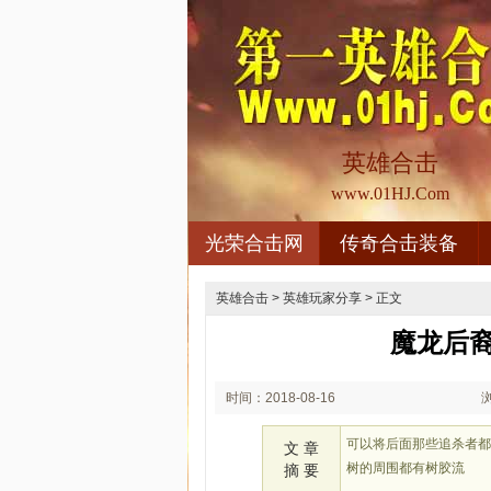
英雄合击
www.01HJ.Com
光荣合击网
传奇合击装备
英雄合击
>
英雄玩家分享
> 正文
魔龙后
时间：2018-08-16
02:08
可以将后面那些追杀者
文 章
树的周围都有树胶流
摘 要