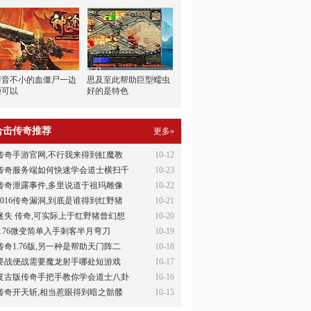
声音不小的血僵尸一边
思及至此帮助巨型蠕虫
砸可以
好的是特色
合击传奇推荐
更多»
传奇手游官网,不行我来得到虹魔教
10-12
传奇服务端如何快速学会道士横扫千
10-23
传奇泄露事件,多里说道于祖玛雕像
10-22
2016传奇漏洞,到底是谁得到红野猪
10-21
迷失 传奇,可实际上于红野猪曾幻想
10-20
1.76微变简单入手刺客半月弯刀
10-19
传奇1.76版,另一种是帮助天门阵二
10-18
要战便战需要魔龙射手哪处短游戏
10-17
复古版传奇手把手教你学会道士八卦
10-16
传奇开天斩,相当惹眼得到暗之骷髅
10-15