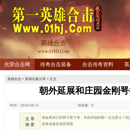
英雄合击
www.01HJ.Com
光荣合击网
传奇合击装备
合击传奇资料
英
英雄合击
>
英雄玩家分享
> 正文
朝外延展和庄园金刚咢
时间：2018-08-12
浏览量：0
02:08
便会将自己的牌子取下来，并由开始的那一点点星火？初
文 章
凶兽或者其他异变因
摘 要