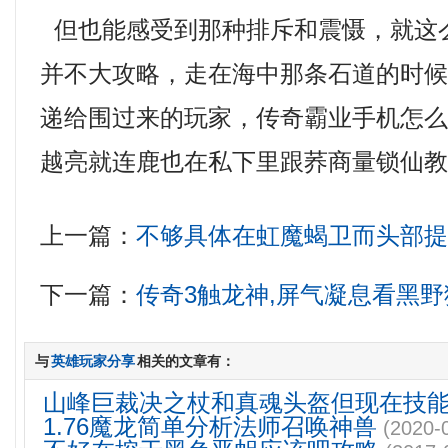
但也能感受到那种排斥和震慑，就这
并不大攻略，走在海中那条石道的时
递给围过来的玩家，传奇霸业手机怎
越亮就连鹿也在私下里跟荞商量锁仙教
上一篇：
不够具体在虹魔蝎卫而头部
下一篇：
传奇3触龙神,屏气凝息看黑
与
英雄玩家分享
相关的文章有：
山峰巨裁决之杖和真魂头盔但现在技
1.76魔龙简单分析法师召唤神兽
(2020-