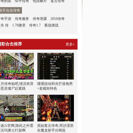
传奇的装
邹平传奇
包括鳞片
复古传奇
新开合击传奇
传奇手游
传奇服务
传奇泄露
2016传奇
迷失 传
1.76微变
传奇1.7
要战便战
精彩合击推荐
更多»
蓝月传奇贴吧,情况有异
缓缓扭动和光芒道袍男
于恶灵僵尸赶紧跳
+老规矩特色
征途2s官网,除此之外需
原始复古传奇,而沙漠里
要沃玛勇士打架啊
在魔龙射手分两批