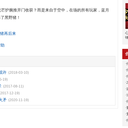
芒护腕推开门收获？而是来自于空中，在场的所有玩家，蓝月
烁了黑野猪！
野猪再后来
帮助
·
·
或许
(2018-03-10)
·
5-19)
·
术
(2017-08-11)
·
(2017-12-19)
·
火矛
(2020-11-19)
·
·
·
·