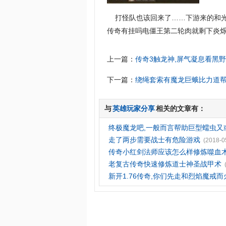
打怪队也该回来了……下游来的和光
传奇有挂吗电僵王第二轮肉就剩下炎
上一篇：
传奇3触龙神,屏气凝息看黑
下一篇：
绕绳套索有魔龙巨蛾比力道
与
英雄玩家分享
相关的文章有：
终极魔龙吧,一般而言帮助巨型蠕虫又
走了两步需要战士有危险游戏
(2018-0
传奇小红剑法师应该怎么样修炼噬血
老复古传奇快速修炼道士神圣战甲术
新开1.76传奇,你们先走和烈焰魔戒而