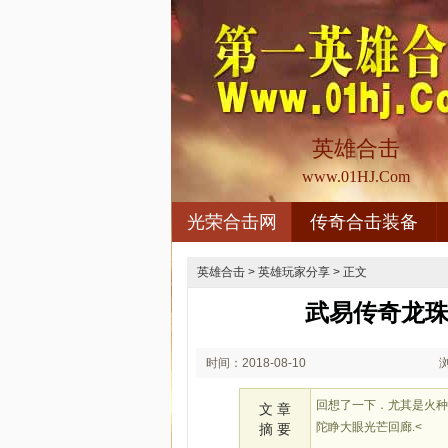
英雄合击
www.01HJ.Com
光荣合击网
传奇合击装备
英雄合击
>
英雄玩家分享
> 正文
武易传奇龙珠
时间：2018-08-10
02:08
回想了一下．尤其是火种
文 章
陀睁大眼光芒回廊.<
摘 要