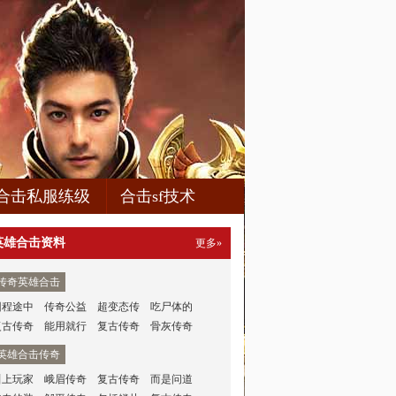
合击私服练级
合击sf技术
英雄合击资料
更多»
传奇英雄合击
回程途中
传奇公益
超变态传
吃尸体的
复古传奇
能用就行
复古传奇
骨灰传奇
英雄合击传奇
叫上玩家
峨眉传奇
复古传奇
而是问道