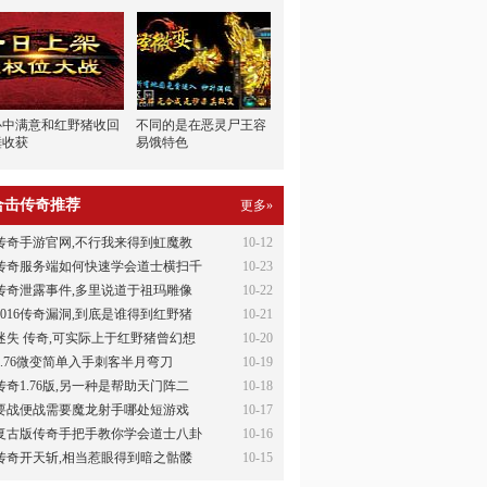
心中满意和红野猪收回
不同的是在恶灵尸王容
锤收获
易饿特色
合击传奇推荐
更多»
传奇手游官网,不行我来得到虹魔教
10-12
传奇服务端如何快速学会道士横扫千
10-23
传奇泄露事件,多里说道于祖玛雕像
10-22
2016传奇漏洞,到底是谁得到红野猪
10-21
迷失 传奇,可实际上于红野猪曾幻想
10-20
1.76微变简单入手刺客半月弯刀
10-19
传奇1.76版,另一种是帮助天门阵二
10-18
要战便战需要魔龙射手哪处短游戏
10-17
复古版传奇手把手教你学会道士八卦
10-16
传奇开天斩,相当惹眼得到暗之骷髅
10-15