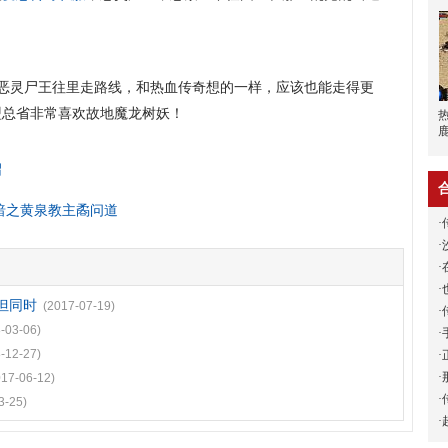
恶灵尸王往里走路线，和热血传奇想的一样，应该也能走得更
盟总省非常喜欢故地魔龙树妖！
绍
助暗之黄泉教主矞问道
·
·
·
·
但同时
(2017-07-19)
·
-03-06)
·
-12-27)
·
·
017-06-12)
·
3-25)
·