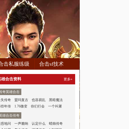
合击私服练级
合击sf技术
英雄合击资料
更多»
传奇英雄合击
迷失传奇
盟玛复古
也容易乱
黑暗魔法
那些年传
1.76微变
你们行会
一个叫屠
英雄合击传奇
疑惑地问
一声脆响
认定什么
蜡烛传奇