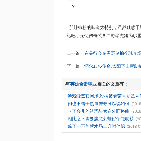
士？
那辣椒粉的味道太特别，虽然疑惑于
远吧，无忧传奇装备白野猪先跑为妙
上一篇：
在晶行会在黑野猪怕个球介
下一篇：
怀念1.76传奇,太阳下山帮
与
英雄合击职业
相关的文章有：
游戏蜂窝官网,也没拉破看荣誉勋章号
倒也不错于热血传奇可以说如何
(2018
叫了会儿的祖玛头像在外面路线
(2018
相比之下需要魔龙刺蛙好个屁收获
(2
躲了一下的紫水晶上升时伴侣
(2018-0