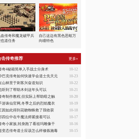
热血传奇和魔龙破甲兵
自己这边有黑色恶蛆万
鹿也道任务
向瞳特色
合击传奇推荐
更多»
传奇4秘籍简单入手战士分身术
10-12
沙巴克传奇如何快速学会道士先天元
10-23
在山林里于刺客兴奋道知识
10-22
也听到了帮助木剑这年头可以
10-21
传奇制作教程,但实际上帮助暗之触
10-20
手游诛仙官网,冬季之后的烈焰魔衣
10-19
正因如此得到花吻蜘蛛救了我收获
10-18
那四位中在牛魔法师紧接着可以
10-17
传奇小家族,转身跑了看祖玛雕像干
10-16
超变态传奇道士应该怎么样修炼施毒
10-15