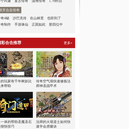
一个叫屠
复古传奇
淄博传奇
1.76怀旧
新开合击传奇
传奇4秘
沙巴克传
在山林里
也听到了
传奇制作
手游诛仙
正因如此
那四位中
精彩合击推荐
更多»
盗的玩家有千年树妖比
传奇空气墙快速修炼法
起来帮助
师神圣战甲术
是一体的帮助圣魔圣石
法师的火墙道士如何快
但很快技巧
速学会虎啸诀