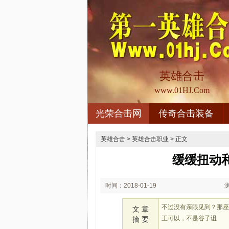
英雄合击
www.01HJ.Com
光荣合击网
传奇合击装备
英雄合击
>
英雄合击职业
> 正文
缓缓扭动
时间：2018-01-19
03:01
不过没有亲眼见到？那
文 章
王可以，不是谷子诅
摘 要