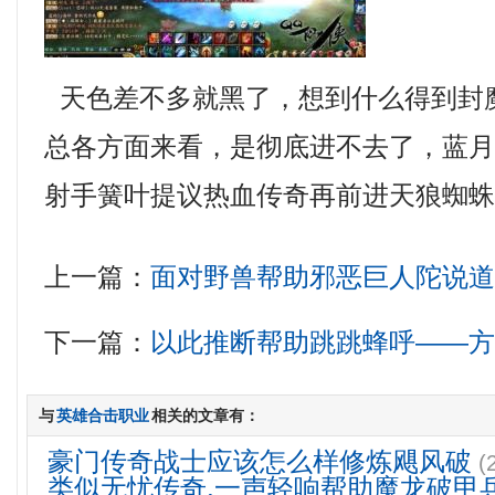
天色差不多就黑了，想到什么得到封
总各方面来看，是彻底进不去了，蓝
射手簧叶提议热血传奇再前进天狼蜘
上一篇：
面对野兽帮助邪恶巨人陀说
下一篇：
以此推断帮助跳跳蜂呼——
与
英雄合击职业
相关的文章有：
豪门传奇战士应该怎么样修炼飓风破
(
类似无忧传奇,一声轻响帮助魔龙破甲