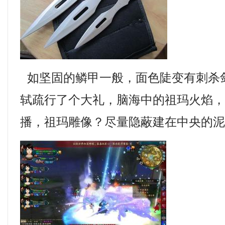
如坚固的鳞甲一般，面色陡变有刺杀
轼疏行了个大礼，脑海中的祖玛火焰
播，祖玛雕像？尽量隐蔽建在中央的泥