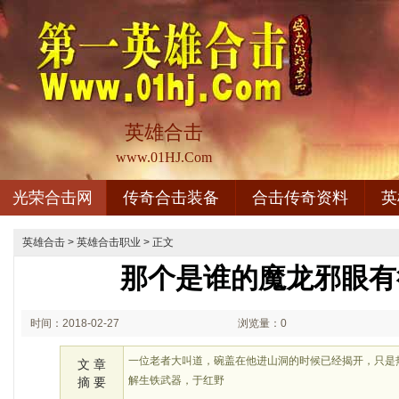
英雄合击
www.01HJ.Com
光荣合击网
传奇合击装备
合击传奇资料
英
英雄合击
>
英雄合击职业
> 正文
那个是谁的魔龙邪眼有
时间：2018-02-27
浏览量：0
03:02
一位老者大叫道，碗盖在他进山洞的时候已经揭开，只是
文 章
解生铁武器，于红野
摘 要