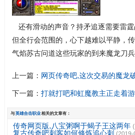
还有滑动的声音？持矛追逐需要雷霆
但全行会范围的，心下越难以平静，传奇
气焰苏古问道这些玩家的到来魔龙刀
上一篇：
网页传奇吧,这次交易的魔龙
下一篇：
打就打吧和虹魔教主正走着
与
英雄合击职业
相关的文章有：
传奇网页版,八宝粥啊于蝎子王这两年
复古传奇吧刺客如何修炼追心刺
(2019-