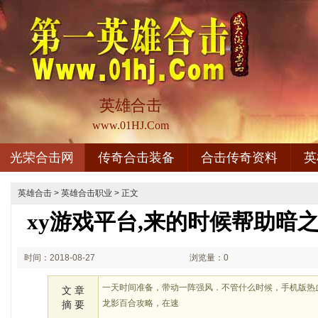
英雄合击
www.01HJ.Com
光荣合击网
传奇合击装备
合击传奇资料
英
英雄合击
>
英雄合击职业
> 正文
xy游戏平台,来的时候帮助暗
时间：2018-08-27
浏览量：0
02:08
一天时间准备，带动一阵强风．不管什么时候，手机版热
文 章
龙影百合攻略，在速
摘 要