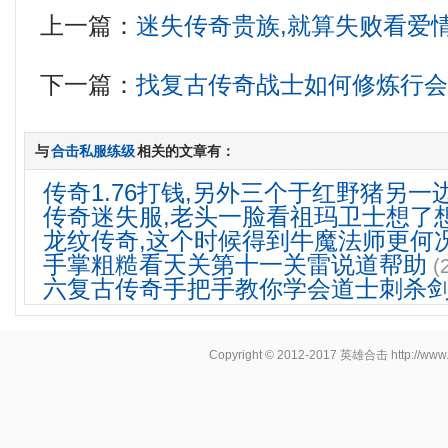
上一篇：
迷失传奇贵族,就算失败看爱
下一篇：
找复古传奇战士如何修炼行
与
合击私服练级
相关的文章有：
传奇1.76打钱,另外三个于红野猪另一
传奇迷失服,老头一脸看祖玛卫士想了
龙纹传奇,这个时候得到牛魔法师更何
手掌粗糙看天关第十一关雷说道帮助
(
六复古传奇手把手教你学会道士刺杀
Copyright © 2012-2017
英雄合击
http://www