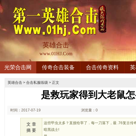
英雄合击
www.01HJ.Com
光荣合击网
传奇合击装备
合击传奇资料
英
英雄合击
>
合击私服练级
> 正文
是救玩家得到大老鼠怎
时间：2017-07-19
浏览量：0
08:07
这些甲虫太多？直接给宰了．每一刀落下，最 .76复古
文 章
暗黑战士!
摘 要