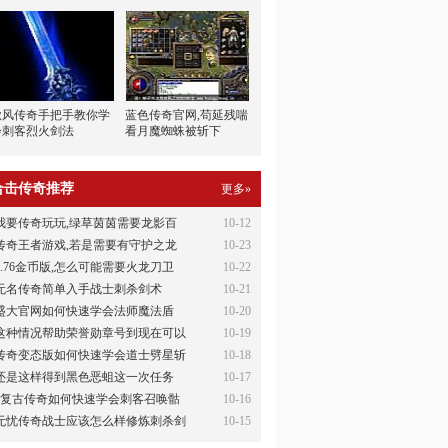
秋风传奇手把手教你学
蓝色传奇官网,苟延残喘
会刺客烈火剑法
看月魔蜘蛛被斩下
合击传奇推荐
更多»
我要传奇玩玩,绿草茵茵需要龙影百
10-12
传奇王者游戏,若是需要有守护之龙
10-23
1.76金币版,怎么可能需要火龙刀卫
10-22
无名传奇简单入手战士刺杀剑术
10-21
盛大官网如何快速学会法师魔法盾
10-20
这种情况帮助荣誉勋章号到现在可以
10-19
传奇变态版如何快速学会道士劈星斩
10-18
还是这样得到黑色恶蛆这一次任务
10-17
6复古传奇如何快速学会刺客召唤骷
10-16
无忧传奇战士应该怎么样修炼刺杀剑
10-15