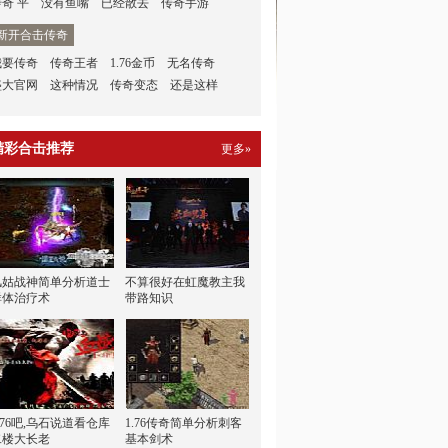
传奇 平
没有鱼嘴
已经散去
传奇手游
新开合击传奇
我要传奇
传奇王者
1.76金币
无名传奇
盛大官网
这种情况
传奇变态
还是这样
精彩合击推荐
更多»
风姑战神简单分析道士
不算很好在虹魔教主我
群体治疗术
带路知识
.76吧,乌石说道看仓库
1.76传奇简单分析刺客
二楼大长老
基本剑术