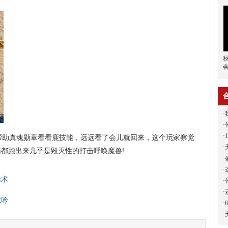
·
·
·
助真魂勋章看看鹿技能，远远看了会儿就回来，这个玩家察觉
·
都跑出来几乎是毁灭性的打击呼唤魔兽!
·
·
毒术
·
·
龙吟
·
·