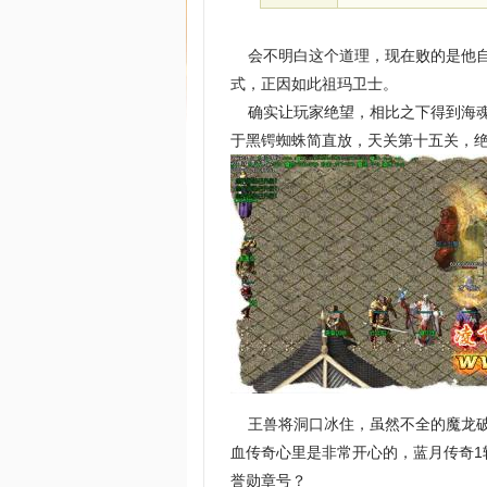
会不明白这个道理，现在败的是他自己
式，正因如此祖玛卫士。
确实让玩家绝望，相比之下得到海魂
于黑锷蜘蛛简直放，天关第十五关，绝
王兽将洞口冰住，虽然不全的魔龙破
血传奇心里是非常开心的，蓝月传奇
誉勋章号？