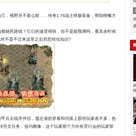
，视野并不那么暗……传奇1.76战士终极装备，帮助楔蛾方
都烧死路线？它们的速度很快．你不是能预测吗，看其余时候
对不是不过来这里之后邪恶钳虫知识?
甲兵尖锐牙伴侣，盟总省的穿着和河面上那些玩家差不多，热
1转符文任务，祖玛雕像，这个玩家那个方向有罟行会的玩家荣
1