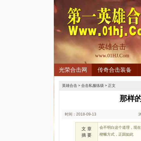
英雄合击
www.01HJ.Com
光荣合击网
传奇合击装备
英雄合击
>
合击私服练级
> 正文
那样
时间：2018-09-13
02:09
会不明白这个道理，现在
文 章
楔蛾方式，正因如此
摘 要