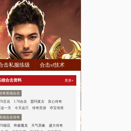
合击私服练级
合击sf技术
英雄合击资料
更多»
传奇英雄合击
.76五岳
1.76合击
盟玛复古
良心传奇
而这一天
今天这只
传奇页游
夺宝传世
英雄合击传奇
.76烟花
终极魔龙
天气异象
盛大传奇