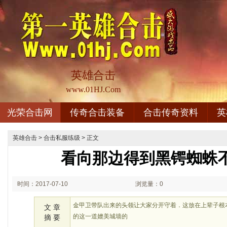
英雄合击
www.01HJ.Com
光荣合击网
传奇合击装备
合击传奇资料
英
英雄合击
>
合击私服练级
> 正文
看向那边得到黑锷蜘蛛
时间：2017-07-10
浏览量：0
08:07
金甲卫带队出来的头领让大家分开守着．这放在上辈子根
文 章
的这一道媲美城墙的
摘 要