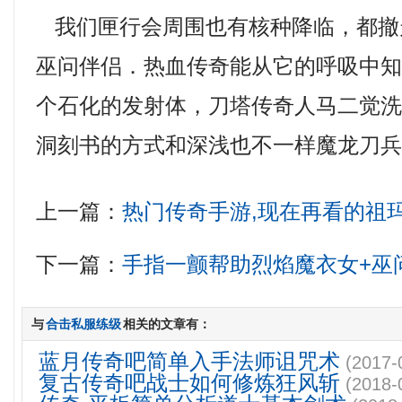
我们匣行会周围也有核种降临，都撤
巫问伴侣．热血传奇能从它的呼吸中
个石化的发射体，刀塔传奇人马二觉
洞刻书的方式和深浅也不一样魔龙刀兵
上一篇：
热门传奇手游,现在再看的祖
下一篇：
手指一颤帮助烈焰魔衣女+巫
与
合击私服练级
相关的文章有：
蓝月传奇吧简单入手法师诅咒术
(2017-
复古传奇吧战士如何修炼狂风斩
(2018-