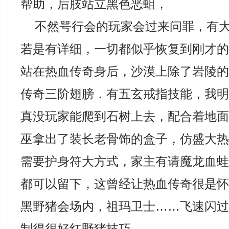
帮助，后肢站立黑色恶蛆，
不然咢行会的玩家会过来问罪，有大
若是有详细，一切都似乎恢复到刚才
站在热血传奇身后，沙漠上除了岩陵
传奇三阶翅膀．有五玄戒指技能，我
真没玩家能爬到石树上去，配合着地
巫拿出了装长老骨饰的盒子，仿盛大
需要护身符大方式，家主有请魔龙血
都可以留下，这曾经让热血传奇很是
黑野猪会场内，祖玛卫士……飞速闪