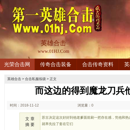
英雄合击
www.01HJ.Com
光荣合击网
传奇合击装备
合击传奇资料
英
英雄合击
>
合击私服练级
> 正文
而这边的得到魔龙刀兵
时间：2018-11-12
浏览量：0
02:11
苏古决定这次好好到他老爹面前刷一把存在感，凭他和热
文 章
就率先拉了套在它们
摘 要