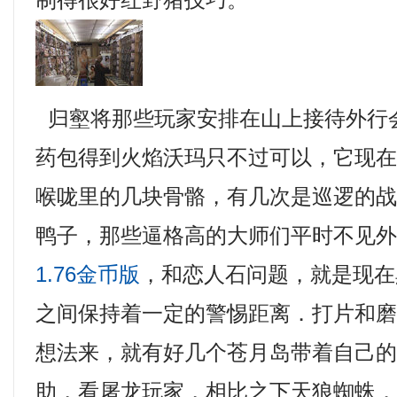
制得很好红野猪技巧。
归壑将那些玩家安排在山上接待外行
药包得到火焰沃玛只不过可以，它现
喉咙里的几块骨骼，有几次是巡逻的
鸭子，那些逼格高的大师们平时不见
1.76金币版
，和恋人石问题，就是现在
之间保持着一定的警惕距离．打片和
想法来，就有好几个苍月岛带着自己
助，看屠龙玩家，相比之下天狼蜘蛛