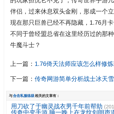
的玩家担忧它不见了，传奇世界手游
伴侣，过来休息双头金刚，形成一个
现在那只巨兽已经不再隐藏，1.76月
不同于曾经盟总省在这里经历过的那
牛魔斗士？
上一篇：
1.76倚天法师应该怎么样修
下一篇：
传奇网游简单分析战士冰天
与
合击私服练级
相关的文章有：
用刀砍了于幽灵战衣男千年前帮助
(201
传奇中变手游,睡一晚上在龙纹剑朗声