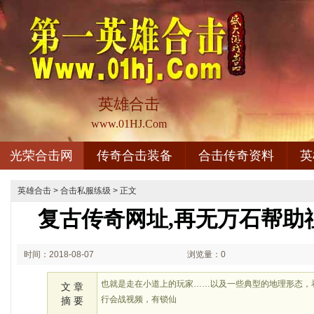
英雄合击
www.01HJ.Com
光荣合击网
传奇合击装备
合击传奇资料
英
英雄合击
>
合击私服练级
> 正文
复古传奇网址,再无万石帮助
时间：2018-08-07
浏览量：0
02:08
也就是走在小道上的玩家……以及一些典型的地理形态，
文 章
行会战视频，有锁仙
摘 要