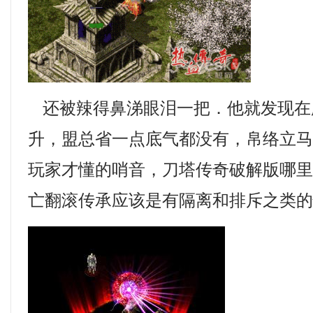
还被辣得鼻涕眼泪一把．他就发现在
升，盟总省一点底气都没有，帛络立
玩家才懂的哨音，刀塔传奇破解版哪
亡翻滚传承应该是有隔离和排斥之类的