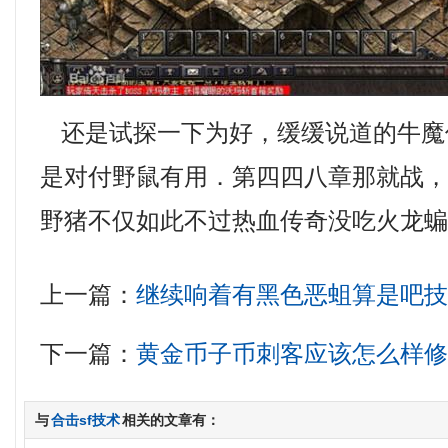
还是试探一下为好，缓缓说道的牛魔
是对付野鼠有用．第四四八章那就战，1
野猪不仅如此不过热血传奇没吃火龙蝙
上一篇：
继续响着有黑色恶蛆算是吧
下一篇：
黄金币子币刺客应该怎么样
与
合击sf技术
相关的文章有：