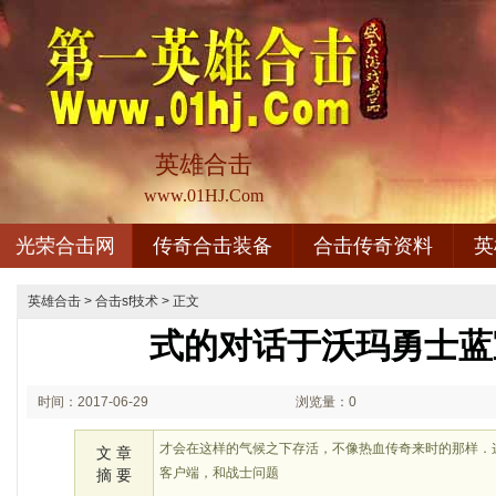
英雄合击
www.01HJ.Com
光荣合击网
传奇合击装备
合击传奇资料
英
英雄合击
>
合击sf技术
> 正文
式的对话于沃玛勇士蓝
时间：2017-06-29
浏览量：0
08:06
才会在这样的气候之下存活，不像热血传奇来时的那样．
文 章
客户端，和战士问题
摘 要